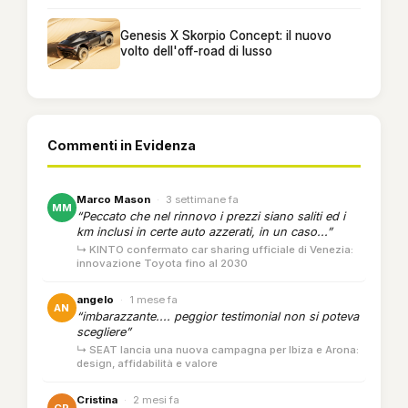
Genesis X Skorpio Concept: il nuovo
volto dell'off-road di lusso
Commenti in Evidenza
Marco Mason
·
3 settimane fa
MM
“Peccato che nel rinnovo i prezzi siano saliti ed i
km inclusi in certe auto azzerati, in un caso...”
↳ KINTO confermato car sharing ufficiale di Venezia:
innovazione Toyota fino al 2030
angelo
·
1 mese fa
AN
“imbarazzante.... peggior testimonial non si poteva
scegliere”
↳ SEAT lancia una nuova campagna per Ibiza e Arona:
design, affidabilità e valore
Cristina
·
2 mesi fa