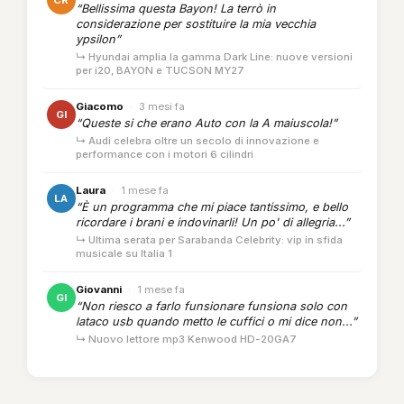
CR
“Bellissima questa Bayon! La terrò in
considerazione per sostituire la mia vecchia
ypsilon”
↳ Hyundai amplia la gamma Dark Line: nuove versioni
per i20, BAYON e TUCSON MY27
Giacomo
·
3 mesi fa
GI
“Queste si che erano Auto con la A maiuscola!”
↳ Audi celebra oltre un secolo di innovazione e
performance con i motori 6 cilindri
Laura
·
1 mese fa
LA
“È un programma che mi piace tantissimo, e bello
ricordare i brani e indovinarli! Un po' di allegria...”
↳ Ultima serata per Sarabanda Celebrity: vip in sfida
musicale su Italia 1
Giovanni
·
1 mese fa
GI
“Non riesco a farlo funsionare funsiona solo con
lataco usb quando metto le cuffici o mi dice non...”
↳ Nuovo lettore mp3 Kenwood HD-20GA7