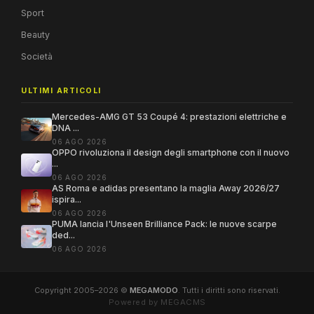
Sport
Beauty
Società
ULTIMI ARTICOLI
Mercedes-AMG GT 53 Coupé 4: prestazioni elettriche e
DNA ...
06 AGO 2026
OPPO rivoluziona il design degli smartphone con il nuovo
...
06 AGO 2026
AS Roma e adidas presentano la maglia Away 2026/27
ispira...
06 AGO 2026
PUMA lancia l'Unseen Brilliance Pack: le nuove scarpe
ded...
06 AGO 2026
Copyright 2005–2026 ©
MEGAMODO
. Tutti i diritti sono riservati.
Powered by MEGACMS