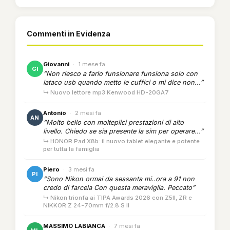
Commenti in Evidenza
Giovanni
·
1 mese fa
GI
“Non riesco a farlo funsionare funsiona solo con
lataco usb quando metto le cuffici o mi dice non...”
↳ Nuovo lettore mp3 Kenwood HD-20GA7
Antonio
·
2 mesi fa
AN
“Molto bello con molteplici prestazioni di alto
livello. Chiedo se sia presente la sim per operare...”
↳ HONOR Pad X8b: il nuovo tablet elegante e potente
per tutta la famiglia
Piero
·
3 mesi fa
PI
“Sono Nikon ormai da sessanta mi..ora a 91 non
credo di farcela Con questa meraviglia. Peccato”
↳ Nikon trionfa ai TIPA Awards 2026 con Z5II, ZR e
NIKKOR Z 24-70mm f/2.8 S II
MASSIMO LABIANCA
·
7 mesi fa