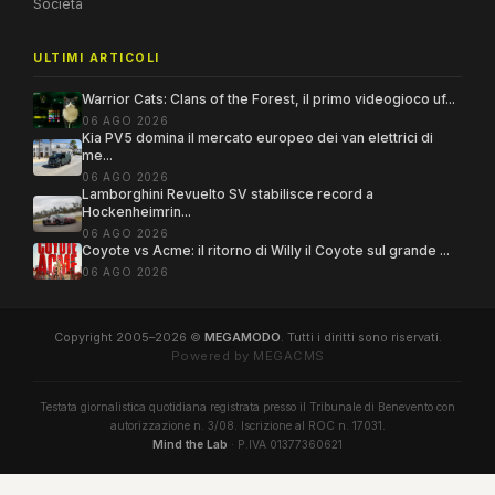
Società
ULTIMI ARTICOLI
Warrior Cats: Clans of the Forest, il primo videogioco uf...
06 AGO 2026
Kia PV5 domina il mercato europeo dei van elettrici di
me...
06 AGO 2026
Lamborghini Revuelto SV stabilisce record a
Hockenheimrin...
06 AGO 2026
Coyote vs Acme: il ritorno di Willy il Coyote sul grande ...
06 AGO 2026
Copyright 2005–2026 ©
MEGAMODO
. Tutti i diritti sono riservati.
Powered by MEGACMS
Testata giornalistica quotidiana registrata presso il Tribunale di Benevento con
autorizzazione n. 3/08. Iscrizione al ROC n. 17031.
Mind the Lab
· P.IVA 01377360621