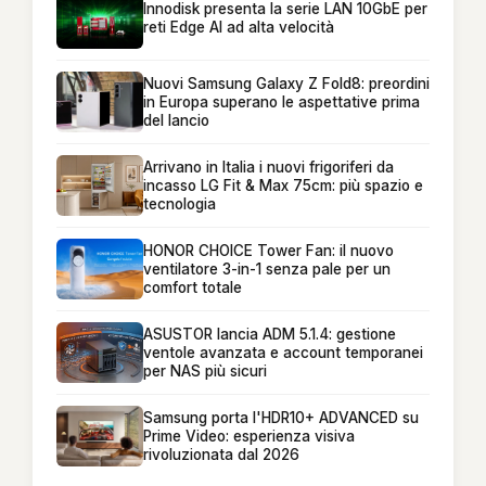
Innodisk presenta la serie LAN 10GbE per
reti Edge AI ad alta velocità
Nuovi Samsung Galaxy Z Fold8: preordini
in Europa superano le aspettative prima
del lancio
Arrivano in Italia i nuovi frigoriferi da
incasso LG Fit & Max 75cm: più spazio e
tecnologia
HONOR CHOICE Tower Fan: il nuovo
ventilatore 3-in-1 senza pale per un
comfort totale
ASUSTOR lancia ADM 5.1.4: gestione
ventole avanzata e account temporanei
per NAS più sicuri
Samsung porta l'HDR10+ ADVANCED su
Prime Video: esperienza visiva
rivoluzionata dal 2026