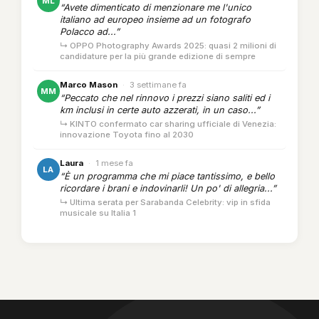
ML
“Avete dimenticato di menzionare me l'unico
italiano ad europeo insieme ad un fotografo
Polacco ad...”
↳ OPPO Photography Awards 2025: quasi 2 milioni di
candidature per la più grande edizione di sempre
Marco Mason
·
3 settimane fa
MM
“Peccato che nel rinnovo i prezzi siano saliti ed i
km inclusi in certe auto azzerati, in un caso...”
↳ KINTO confermato car sharing ufficiale di Venezia:
innovazione Toyota fino al 2030
Laura
·
1 mese fa
LA
“È un programma che mi piace tantissimo, e bello
ricordare i brani e indovinarli! Un po' di allegria...”
↳ Ultima serata per Sarabanda Celebrity: vip in sfida
musicale su Italia 1