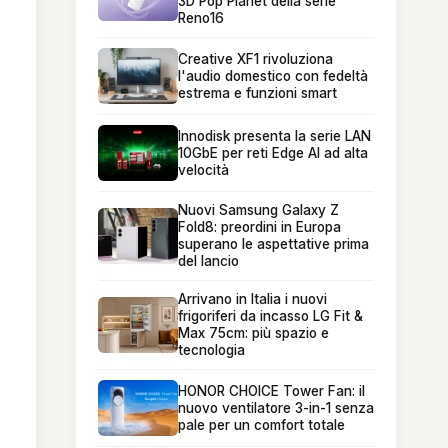
3D Pop Planet della serie
Reno16
Creative XF1 rivoluziona
l'audio domestico con fedeltà
estrema e funzioni smart
Innodisk presenta la serie LAN
10GbE per reti Edge AI ad alta
velocità
Nuovi Samsung Galaxy Z
Fold8: preordini in Europa
superano le aspettative prima
del lancio
Arrivano in Italia i nuovi
frigoriferi da incasso LG Fit &
Max 75cm: più spazio e
tecnologia
HONOR CHOICE Tower Fan: il
nuovo ventilatore 3-in-1 senza
pale per un comfort totale