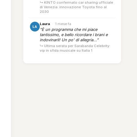
↳ KINTO confermato car sharing ufficiale
di Venezia: innovazione Toyota fino al
2030
Laura
·
1 mese fa
LA
“È un programma che mi piace
tantissimo, e bello ricordare i brani e
indovinarli! Un po' di allegria...”
↳ Ultima serata per Sarabanda Celebrity:
vip in sfida musicale su Italia 1