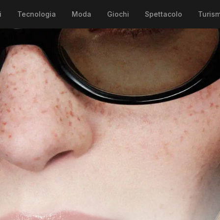
i
Tecnologia
Moda
Giochi
Spettacolo
Turis