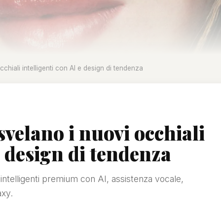
hiali intelligenti con AI e design di tendenza
velano i nuovi occhiali
e design di tendenza
ntelligenti premium con AI, assistenza vocale,
axy.