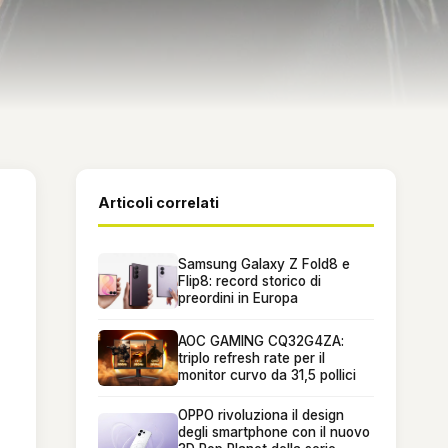
Articoli correlati
Samsung Galaxy Z Fold8 e
Flip8: record storico di
preordini in Europa
AOC GAMING CQ32G4ZA:
triplo refresh rate per il
monitor curvo da 31,5 pollici
OPPO rivoluziona il design
degli smartphone con il nuovo