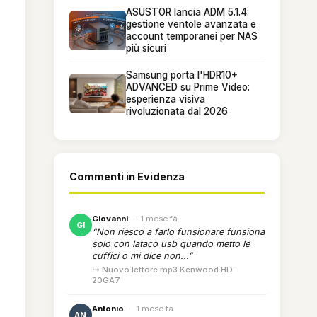
ASUSTOR lancia ADM 5.1.4:
gestione ventole avanzata e
account temporanei per NAS
più sicuri
Samsung porta l'HDR10+
ADVANCED su Prime Video:
esperienza visiva
rivoluzionata dal 2026
Commenti in Evidenza
Giovanni
·
1 mese fa
GI
“Non riesco a farlo funsionare funsiona
solo con lataco usb quando metto le
cuffici o mi dice non...”
↳ Nuovo lettore mp3 Kenwood HD-
20GA7
Antonio
·
1 mese fa
AN