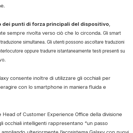
ne.
ei punti di forza principali del dispositivo
,
te sempre rivolta verso ciò che lo circonda.
Gli smart
traduzione simultanea. Gli utenti possono ascoltare traduzioni
nterlocutore oppure tradurre istantaneamente testi presenti su
vo.
laxy
consente inoltre di utilizzare gli occhiali per
nteragire con lo smartphone in maniera fluida e
 Head of Customer Experience Office della divisione
i occhiali intelligenti rappresentano “un passo
”, ampliando ulteriormente l’ecosistema Galaxy con nuovi