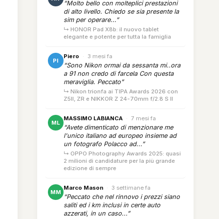
“Molto bello con molteplici prestazioni
di alto livello. Chiedo se sia presente la
sim per operare...”
↳ HONOR Pad X8b: il nuovo tablet
elegante e potente per tutta la famiglia
Piero
·
3 mesi fa
PI
“Sono Nikon ormai da sessanta mi..ora
a 91 non credo di farcela Con questa
meraviglia. Peccato”
↳ Nikon trionfa ai TIPA Awards 2026 con
Z5II, ZR e NIKKOR Z 24-70mm f/2.8 S II
MASSIMO LABIANCA
·
7 mesi fa
ML
“Avete dimenticato di menzionare me
l'unico italiano ad europeo insieme ad
un fotografo Polacco ad...”
↳ OPPO Photography Awards 2025: quasi
2 milioni di candidature per la più grande
edizione di sempre
Marco Mason
·
3 settimane fa
MM
“Peccato che nel rinnovo i prezzi siano
saliti ed i km inclusi in certe auto
azzerati, in un caso...”