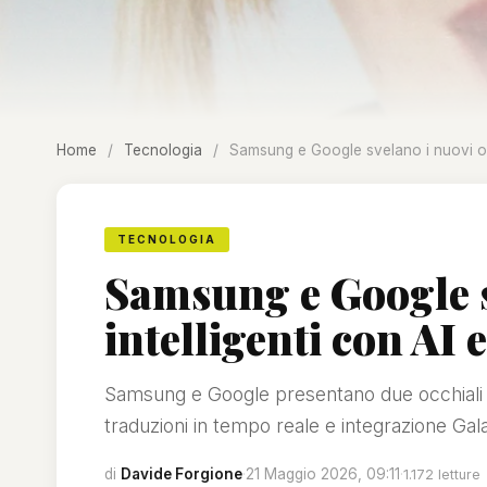
Home
/
Tecnologia
/
Samsung e Google svelano i nuovi occ
TECNOLOGIA
Samsung e Google s
intelligenti con AI 
Samsung e Google presentano due occhiali i
traduzioni in tempo reale e integrazione Gal
di
Davide Forgione
·
21 Maggio 2026, 09:11
·
1.172 letture