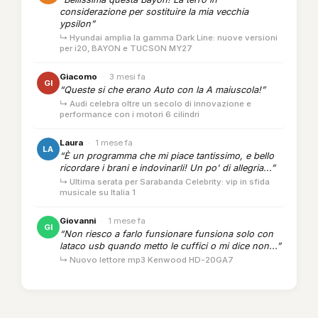
considerazione per sostituire la mia vecchia
ypsilon”
↳ Hyundai amplia la gamma Dark Line: nuove versioni
per i20, BAYON e TUCSON MY27
Giacomo
·
3 mesi fa
GI
“Queste si che erano Auto con la A maiuscola!”
↳ Audi celebra oltre un secolo di innovazione e
performance con i motori 6 cilindri
Laura
·
1 mese fa
LA
“È un programma che mi piace tantissimo, e bello
ricordare i brani e indovinarli! Un po' di allegria...”
↳ Ultima serata per Sarabanda Celebrity: vip in sfida
musicale su Italia 1
Giovanni
·
1 mese fa
GI
“Non riesco a farlo funsionare funsiona solo con
lataco usb quando metto le cuffici o mi dice non...”
↳ Nuovo lettore mp3 Kenwood HD-20GA7