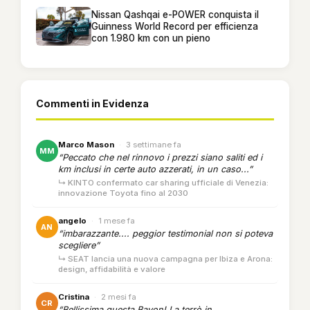
Nissan Qashqai e-POWER conquista il
Guinness World Record per efficienza
con 1.980 km con un pieno
Commenti in Evidenza
Marco Mason
·
3 settimane fa
MM
“Peccato che nel rinnovo i prezzi siano saliti ed i
km inclusi in certe auto azzerati, in un caso...”
↳ KINTO confermato car sharing ufficiale di Venezia:
innovazione Toyota fino al 2030
angelo
·
1 mese fa
AN
“imbarazzante.... peggior testimonial non si poteva
scegliere”
↳ SEAT lancia una nuova campagna per Ibiza e Arona:
design, affidabilità e valore
Cristina
·
2 mesi fa
CR
“Bellissima questa Bayon! La terrò in