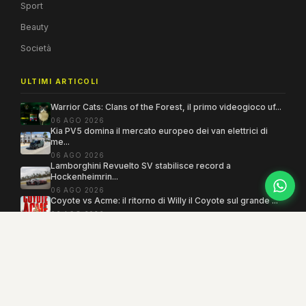
Sport
Beauty
Società
ULTIMI ARTICOLI
Warrior Cats: Clans of the Forest, il primo videogioco uf...
06 AGO 2026
Kia PV5 domina il mercato europeo dei van elettrici di
me...
06 AGO 2026
Lamborghini Revuelto SV stabilisce record a
Hockenheimrin...
06 AGO 2026
Coyote vs Acme: il ritorno di Willy il Coyote sul grande ...
06 AGO 2026
Copyright 2005–2026 ©
MEGAMODO
. Tutti i diritti sono riservati.
Powered by MEGACMS
Testata giornalistica quotidiana registrata presso il Tribunale di Benevento con