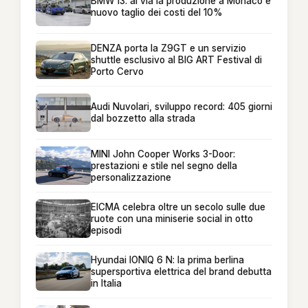
BMW i3: al via la produzione a Monaco e
nuovo taglio dei costi del 10%
DENZA porta la Z9GT e un servizio
shuttle esclusivo al BIG ART Festival di
Porto Cervo
Audi Nuvolari, sviluppo record: 405 giorni
dal bozzetto alla strada
MINI John Cooper Works 3-Door:
prestazioni e stile nel segno della
personalizzazione
EICMA celebra oltre un secolo sulle due
ruote con una miniserie social in otto
episodi
Hyundai IONIQ 6 N: la prima berlina
supersportiva elettrica del brand debutta
in Italia