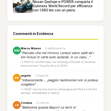
Nissan Qashqai e-POWER conquista il
Guinness World Record per efficienza
con 1.980 km con un pieno
Commenti in Evidenza
Marco Mason
·
4 settimane fa
MM
“Peccato che nel rinnovo i prezzi siano saliti ed i
km inclusi in certe auto azzerati, in un caso...”
↳ KINTO confermato car sharing ufficiale di Venezia:
innovazione Toyota fino al 2030
angelo
·
1 mese fa
AN
“imbarazzante.... peggior testimonial non si poteva
scegliere”
↳ SEAT lancia una nuova campagna per Ibiza e Arona:
design, affidabilità e valore
Cristina
·
2 mesi fa
CR
“Bellissima questa Bayon! La terrò in