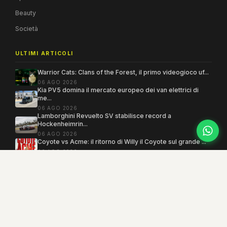
Beauty
Società
ULTIMI ARTICOLI
Warrior Cats: Clans of the Forest, il primo videogioco uf...
06 AGO 2026
Kia PV5 domina il mercato europeo dei van elettrici di
me...
06 AGO 2026
Lamborghini Revuelto SV stabilisce record a
Hockenheimrin...
06 AGO 2026
Coyote vs Acme: il ritorno di Willy il Coyote sul grande ...
06 AGO 2026
Copyright 2005–2026 ©
MEGAMODO
. Tutti i diritti sono riservati.
Powered by MEGACMS
Testata giornalistica quotidiana registrata presso il Tribunale di Benevento con
autorizzazione n. 3/08. Iscrizione al ROC n. 17031.