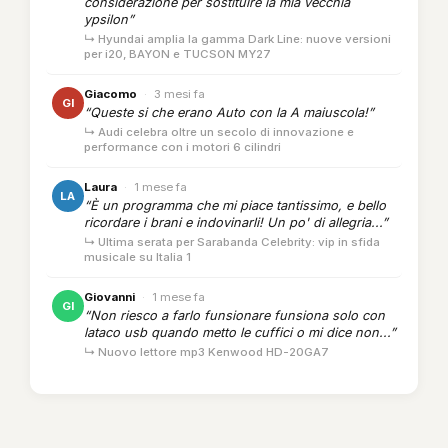
considerazione per sostituire la mia vecchia
ypsilon”
↳ Hyundai amplia la gamma Dark Line: nuove versioni
per i20, BAYON e TUCSON MY27
Giacomo
·
3 mesi fa
GI
“Queste si che erano Auto con la A maiuscola!”
↳ Audi celebra oltre un secolo di innovazione e
performance con i motori 6 cilindri
Laura
·
1 mese fa
LA
“È un programma che mi piace tantissimo, e bello
ricordare i brani e indovinarli! Un po' di allegria...”
↳ Ultima serata per Sarabanda Celebrity: vip in sfida
musicale su Italia 1
Giovanni
·
1 mese fa
GI
“Non riesco a farlo funsionare funsiona solo con
lataco usb quando metto le cuffici o mi dice non...”
↳ Nuovo lettore mp3 Kenwood HD-20GA7