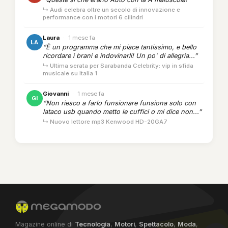
↳ Audi celebra oltre un secolo di innovazione e
performance con i motori 6 cilindri
Laura
·
1 mese fa
LA
“È un programma che mi piace tantissimo, e bello
ricordare i brani e indovinarli! Un po' di allegria...”
↳ Ultima serata per Sarabanda Celebrity: vip in sfida
musicale su Italia 1
Giovanni
·
1 mese fa
GI
“Non riesco a farlo funsionare funsiona solo con
lataco usb quando metto le cuffici o mi dice non...”
↳ Nuovo lettore mp3 Kenwood HD-20GA7
Magazine online di
Tecnologia
,
Motori
,
Spettacolo
,
Moda
,