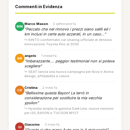
Commenti in Evidenza
Marco Mason
·
3 settimane fa
MM
“Peccato che nel rinnovo i prezzi siano saliti ed i
km inclusi in certe auto azzerati, in un caso...”
↳ KINTO confermato car sharing ufficiale di Venezia:
innovazione Toyota fino al 2030
angelo
·
1 mese fa
AN
“imbarazzante.... peggior testimonial non si poteva
scegliere”
↳ SEAT lancia una nuova campagna per Ibiza e Arona:
design, affidabilità e valore
Cristina
·
2 mesi fa
CR
“Bellissima questa Bayon! La terrò in
considerazione per sostituire la mia vecchia
ypsilon”
↳ Hyundai amplia la gamma Dark Line: nuove versioni
per i20, BAYON e TUCSON MY27
Giacomo
·
3 mesi fa
GI
“Queste si che erano Auto con la A maiuscola!”