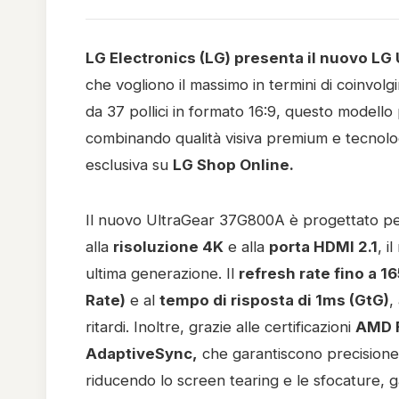
LG Electronics (LG)
presenta il nuovo
LG 
che vogliono il massimo in termini di coinvo
da 37 pollici in formato 16:9, questo modello 
combinando qualità visiva premium e tecnolog
esclusiva su
LG Shop Online.
Il nuovo UltraGear 37G800A è progettato per ga
alla
risoluzione 4K
e alla
porta HDMI 2.1
, i
ultima generazione. Il
refresh rate fino a 1
Rate)
e al
tempo di risposta di 1ms (GtG)
,
ritardi. Inoltre, grazie alle certificazioni
AMD 
AdaptiveSync,
che garantiscono precisione e
riducendo lo screen tearing e le sfocature, 