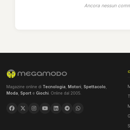
Ancora nessun comme
M
Magazine online di
Tecnologia
,
Motori
,
Spettacolo
,
Moda
,
Sport
e
Giochi
. Online dal 2005.
T
G
S