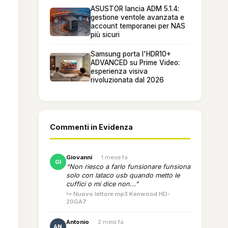
ASUSTOR lancia ADM 5.1.4:
gestione ventole avanzata e
account temporanei per NAS
più sicuri
Samsung porta l'HDR10+
ADVANCED su Prime Video:
esperienza visiva
rivoluzionata dal 2026
Commenti in Evidenza
Giovanni
·
1 mese fa
GI
“Non riesco a farlo funsionare funsiona
solo con lataco usb quando metto le
cuffici o mi dice non...”
↳ Nuovo lettore mp3 Kenwood HD-
20GA7
Antonio
·
2 mesi fa
AN