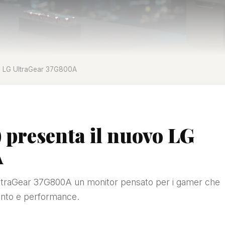
vo LG UltraGear 37G800A
 presenta il nuovo LG
A
UltraGear 37G800A un monitor pensato per i gamer che
mento e performance.