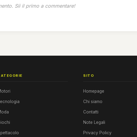
nto. Sii il primo a commentare!
CATEGORIE
SITO
otori
Homepage
ecnologia
Chi siamo
Moda
Contatti
iochi
Note Legali
pettacolo
Privacy Policy