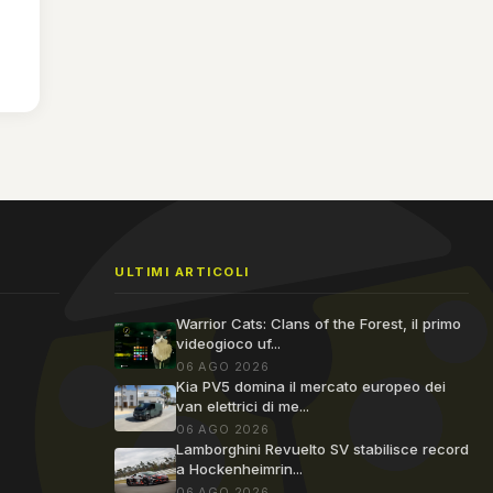
ULTIMI ARTICOLI
Warrior Cats: Clans of the Forest, il primo
videogioco uf...
06 AGO 2026
Kia PV5 domina il mercato europeo dei
van elettrici di me...
06 AGO 2026
Lamborghini Revuelto SV stabilisce record
a Hockenheimrin...
06 AGO 2026