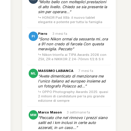
“Molto bello con molteplici prestazioni
di alto livello. Chiedo se sia presente la
sim per operare...”
↳ HONOR Pad X8b: il nuovo tablet
elegante e potente per tutta la famiglia
Piero
·
3 mesi fa
PI
“Sono Nikon ormai da sessanta mi..ora
a 91 non credo di farcela Con questa
meraviglia. Peccato”
↳ Nikon trionfa ai TIPA Awards 2026 con
Z5II, ZR e NIKKOR Z 24-70mm f/2.8 S II
MASSIMO LABIANCA
·
7 mesi fa
ML
“Avete dimenticato di menzionare me
l'unico italiano ad europeo insieme ad
un fotografo Polacco ad...”
↳ OPPO Photography Awards 2025: quasi
2 milioni di candidature per la più grande
edizione di sempre
Marco Mason
·
3 settimane fa
MM
“Peccato che nel rinnovo i prezzi siano
saliti ed i km inclusi in certe auto
azzerati, in un caso...”