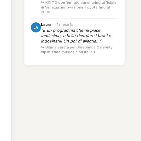
↳ KINTO confermato car sharing ufficiale
di Venezia: innovazione Toyota fino al
2030
Laura
·
1 mese fa
LA
“È un programma che mi piace
tantissimo, e bello ricordare i brani e
indovinarli! Un po' di allegria...”
↳ Ultima serata per Sarabanda Celebrity:
vip in sfida musicale su Italia 1