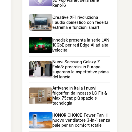
3D Pop Planet della serie
Reno16
Creative XF1 rivoluziona
l'audio domestico con fedeltà
estrema e funzioni smart
Innodisk presenta la serie LAN
10GbE per reti Edge AI ad alta
velocità
Nuovi Samsung Galaxy Z
Fold8: preordini in Europa
superano le aspettative prima
del lancio
Arrivano in Italia i nuovi
frigoriferi da incasso LG Fit &
Max 75cm: più spazio e
tecnologia
HONOR CHOICE Tower Fan: il
nuovo ventilatore 3-in-1 senza
pale per un comfort totale