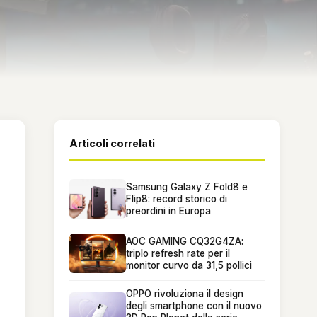
Articoli correlati
Samsung Galaxy Z Fold8 e
Flip8: record storico di
preordini in Europa
AOC GAMING CQ32G4ZA:
triplo refresh rate per il
monitor curvo da 31,5 pollici
OPPO rivoluziona il design
degli smartphone con il nuovo