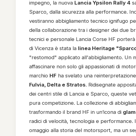
impegno, la nuova
Lancia Ypsilon Rally 4
sa
Sparco, dalla sicurezza alla performance. Inoltre
vestiranno abbigliamento tecnico ignifugo pe
della collaborazione tra i designer dei due bra
tecnici e personale Lancia Corse HF porterà 
di Vicenza è stata la
linea Heritage "Sparc
"restomod" applicato all'abbigliamento. Un m
affascinare non solo gli appassionati di motor
marchio
HF
ha svelato una reinterpretazione st
Fulvia, Delta e Stratos
. Ridisegnate apposit
dei centri stile di Lancia e Sparco, queste v
pura competizione. La collezione di abbigliam
trasformando il brand HF in un’icona di
glam
radici di velocità, tecnologia e performance. 
omaggio alla storia del motorsport, ma un seg