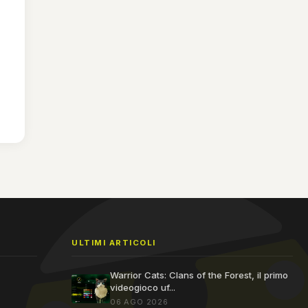
ULTIMI ARTICOLI
Warrior Cats: Clans of the Forest, il primo
videogioco uf...
06 AGO 2026