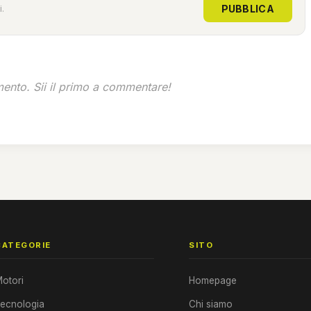
PUBBLICA
.
nto. Sii il primo a commentare!
CATEGORIE
SITO
otori
Homepage
ecnologia
Chi siamo