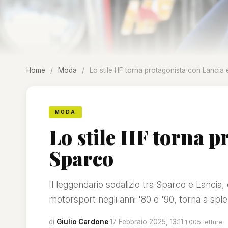
Home
/
Moda
/
Lo stile HF torna protagonista con Lancia
MODA
Lo stile HF torna p
Sparco
Il leggendario sodalizio tra Sparco e Lancia,
motorsport negli anni '80 e '90, torna a spl
di
Giulio Cardone
·
17 Febbraio 2025, 13:11
·
1.005 letture