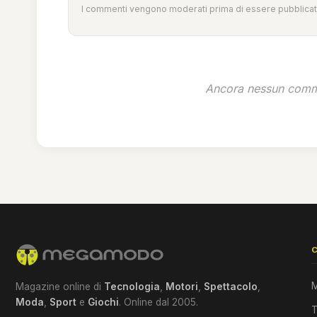
I commenti vengono moderati prima di essere pubblicati
Ancora nessun comme
M
Magazine online di
Tecnologia
,
Motori
,
Spettacolo
,
Moda
,
Sport
e
Giochi
. Online dal 2005.
T