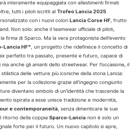
rà interamente equipaggiata con allestimenti firmati
, tutti i piloti iscritti al
Trofeo Lancia 2025
rsonalizzato con i nuovi colori
Lancia Corse HF
, frutto
nd. Non solo: anche il teamwear ufficiale di piloti,
la firma di Sparco. Ma la vera protagonista dell’evento
o-Lancia HF"
, un progetto che ridefinisce il concetto di
ix perfetto tra passato, presente e futuro, capace di
i ma anche gli amanti dello streetwear. Per l’occasione, il
ilistica delle vetture più iconiche della storia Lancia:
amente per la collezione grazie all’ingegno congiunto
etture diventano simbolo di un’identità che trascende la
ento ispirata a esse unisce tradizione e modernità,
our e contemporaneità
, senza dimenticare le sue
Il ritorno della coppia
Sparco-Lancia
non è solo un
nale forte per il futuro. Un nuovo capitolo si apre,