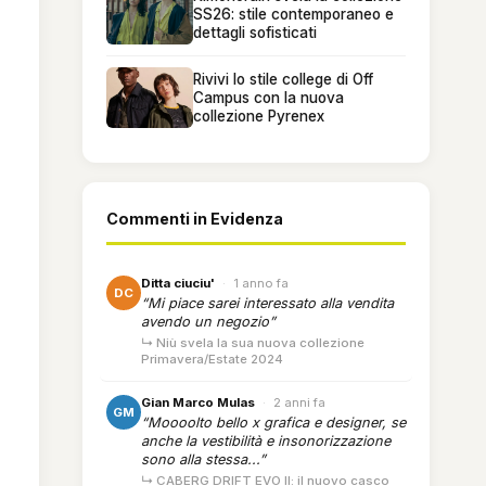
SS26: stile contemporaneo e
dettagli sofisticati
Rivivi lo stile college di Off
Campus con la nuova
collezione Pyrenex
Commenti in Evidenza
Ditta ciuciu'
·
1 anno fa
DC
“Mi piace sarei interessato alla vendita
avendo un negozio”
↳ Niù svela la sua nuova collezione
Primavera/Estate 2024
Gian Marco Mulas
·
2 anni fa
GM
“Moooolto bello x grafica e designer, se
anche la vestibilità e insonorizzazione
sono alla stessa...”
↳ CABERG DRIFT EVO II: il nuovo casco