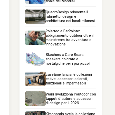
finale dei Mondiali
QuadroDesign reinventa il
rubinetto: design e
architettura nei locali milanesi
Polartec e FarPointe:
abbigliamento outdoor oltre il
mainstream tra avventura e
innovazione
Skechers x Care Bears:
sneakers colorate e
nostalgiche per i più piccoli
case&me lancia le collezioni
estive: accessori colorati,
funzionali e impermeabili
Warli rivoluziona l'outdoor con
tappeti d'autore e accessori
di design per il 2026
Kimonorain svela la collezione