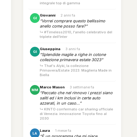
integrale top di gamma
Giovanni
·
2 anni fa
GI
“Vorrei comprare questo bellissimo
anello come posso fare?”
↳ #Timeless2010, l'anello celebrativo del
triplete dell'Inter
Giuseppina
·
3 anni fa
GI
“Splendide maglie a righe in cotone
collezione primavera estate 3023”
↳ That's Alyki, la collezione
Primavera/Estate 2023. Maglieria Made in
Biella
Marco Mason
·
3 settimane fa
MM
“Peccato che nel rinnovo i prezzi siano
saliti ed i km inclusi in certe auto
azzerati, in un caso...”
↳ KINTO confermato car sharing ufficiale
di Venezia: innovazione Toyota fino al
2030
Laura
·
1 mese fa
LA
“È un programma che mi piace