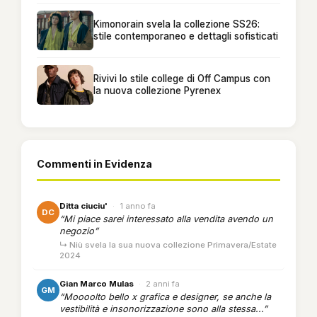
Kimonorain svela la collezione SS26:
stile contemporaneo e dettagli sofisticati
Rivivi lo stile college di Off Campus con
la nuova collezione Pyrenex
Commenti in Evidenza
Ditta ciuciu'
·
1 anno fa
DC
“Mi piace sarei interessato alla vendita avendo un
negozio”
↳ Niù svela la sua nuova collezione Primavera/Estate
2024
Gian Marco Mulas
·
2 anni fa
GM
“Moooolto bello x grafica e designer, se anche la
vestibilità e insonorizzazione sono alla stessa...”