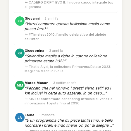
↳ CABERG DRIFT EVO II: il nuovo casco integrale top
di gamma
Giovanni
·
2 anni fa
GI
“Vorrei comprare questo bellissimo anello come
posso fare?”
↳ #Timeless2010, l'anello celebrativo del triplete
dell'Inter
Giuseppina
·
3 anni fa
GI
“Splendide maglie a righe in cotone collezione
primavera estate 3023”
↳ That's Alyki, la collezione Primavera/Estate 2023.
Maglieria Made in Biella
Marco Mason
·
3 settimane fa
MM
“Peccato che nel rinnovo i prezzi siano saliti ed i
km inclusi in certe auto azzerati, in un caso...”
↳ KINTO confermato car sharing ufficiale di Venezia:
innovazione Toyota fino al 2030
Laura
·
1 mese fa
LA
“È un programma che mi piace tantissimo, e bello
ricordare i brani e indovinarli! Un po' di allegria...”
↳ Ultima serata per Sarabanda Celebrity: vip in sfida