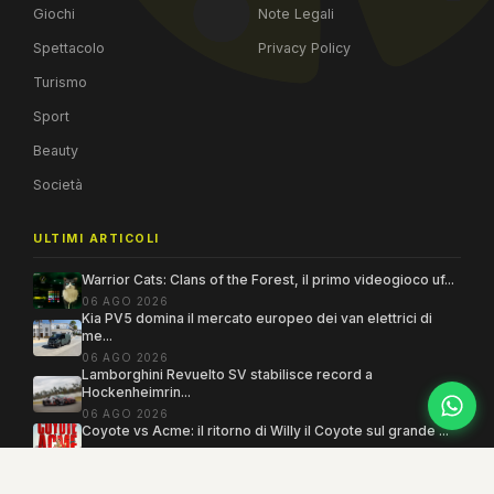
Giochi
Note Legali
Spettacolo
Privacy Policy
Turismo
Sport
Beauty
Società
ULTIMI ARTICOLI
Warrior Cats: Clans of the Forest, il primo videogioco uf...
06 AGO 2026
Kia PV5 domina il mercato europeo dei van elettrici di
me...
06 AGO 2026
Lamborghini Revuelto SV stabilisce record a
Hockenheimrin...
06 AGO 2026
Coyote vs Acme: il ritorno di Willy il Coyote sul grande ...
06 AGO 2026