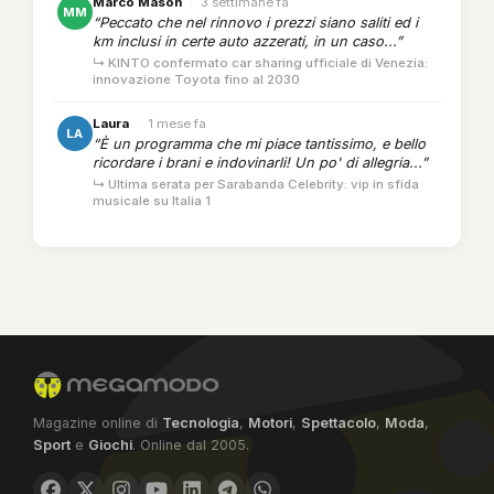
Marco Mason
·
3 settimane fa
MM
“Peccato che nel rinnovo i prezzi siano saliti ed i
km inclusi in certe auto azzerati, in un caso...”
↳ KINTO confermato car sharing ufficiale di Venezia:
innovazione Toyota fino al 2030
Laura
·
1 mese fa
LA
“È un programma che mi piace tantissimo, e bello
ricordare i brani e indovinarli! Un po' di allegria...”
↳ Ultima serata per Sarabanda Celebrity: vip in sfida
musicale su Italia 1
Magazine online di
Tecnologia
,
Motori
,
Spettacolo
,
Moda
,
Sport
e
Giochi
. Online dal 2005.