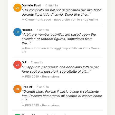
Daniele Fusti
·
4 anni fa
DF
“Ho comprato un bel po' di giocattoli per mio figlio
durante il periodo di covid. Devo dire che...”
↳ Clementoni: ecco il nuovo sito con lo shop online
Hector
·
7 anni fa
HE
“Arbitrary number activities are based upon the
selection of random figures, sometimes from
the...”
↳ Forza Horizon 4 da oggi disponibile su Xbox One e
PC
G F
·
7 anni fa
GF
“E' appunto per questo che dobbiamo lottare per
farlo capire ai giocatori, soprattutto ai più...”
↳ PES 2019 - Recensione
Fraginf
·
7 anni fa
FR
“Grandissimo. Per me il calcio è solo e solamente
Pes. Peccato che oramai mi sembra di essere come
i...”
↳ PES 2019 - Recensione