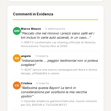
Commenti in Evidenza
Marco Mason
·
3 settimane fa
MM
“Peccato che nel rinnovo i prezzi siano saliti ed i
km inclusi in certe auto azzerati, in un caso...”
↳ KINTO confermato car sharing ufficiale di Venezia:
innovazione Toyota fino al 2030
angelo
·
1 mese fa
AN
“imbarazzante.... peggior testimonial non si poteva
scegliere”
↳ SEAT lancia una nuova campagna per Ibiza e Arona:
design, affidabilità e valore
Cristina
·
2 mesi fa
CR
“Bellissima questa Bayon! La terrò in
considerazione per sostituire la mia vecchia
ypsilon”
↳ Hyundai amplia la gamma Dark Line: nuove versioni
per i20, BAYON e TUCSON MY27