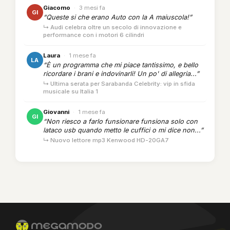
Giacomo
·
3 mesi fa
GI
“Queste si che erano Auto con la A maiuscola!”
↳ Audi celebra oltre un secolo di innovazione e
performance con i motori 6 cilindri
Laura
·
1 mese fa
LA
“È un programma che mi piace tantissimo, e bello
ricordare i brani e indovinarli! Un po' di allegria...”
↳ Ultima serata per Sarabanda Celebrity: vip in sfida
musicale su Italia 1
Giovanni
·
1 mese fa
GI
“Non riesco a farlo funsionare funsiona solo con
lataco usb quando metto le cuffici o mi dice non...”
↳ Nuovo lettore mp3 Kenwood HD-20GA7