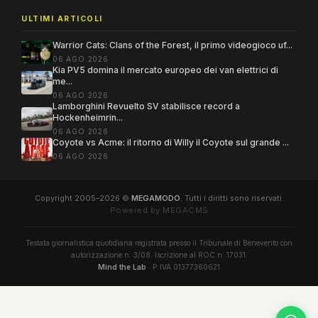
ULTIMI ARTICOLI
Warrior Cats: Clans of the Forest, il primo videogioco uf...
06 AGO 2026
Kia PV5 domina il mercato europeo dei van elettrici di
me...
06 AGO 2026
Lamborghini Revuelto SV stabilisce record a
Hockenheimrin...
06 AGO 2026
Coyote vs Acme: il ritorno di Willy il Coyote sul grande ...
06 AGO 2026
Copyright 2005–2026 ©
MEGAMODO
. Tutti i diritti sono riservati.
Powered by MEGACMS
Testata giornalistica quotidiana registrata presso il Tribunale di Benevento con
autorizzazione n. 3/08. Iscrizione al ROC n. 17031.
Mind the Lab
· P.IVA 01377360621