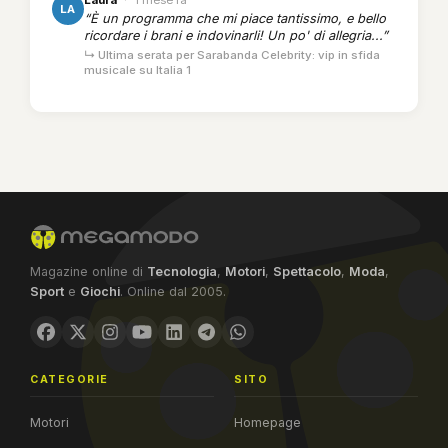
LA
“È un programma che mi piace tantissimo, e bello
ricordare i brani e indovinarli! Un po' di allegria...”
↳ Ultima serata per Sarabanda Celebrity: vip in sfida
musicale su Italia 1
Magazine online di
Tecnologia
,
Motori
,
Spettacolo
,
Moda
,
Sport
e
Giochi
. Online dal 2005.
CATEGORIE
SITO
Motori
Homepage