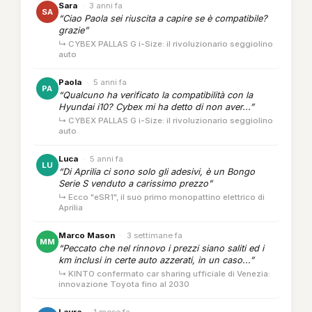
Sara
·
3 anni fa
SA
“Ciao Paola sei riuscita a capire se è compatibile?
grazie”
↳ CYBEX PALLAS G i-Size: il rivoluzionario seggiolino
auto
Paola
·
5 anni fa
PA
“Qualcuno ha verificato la compatibilità con la
Hyundai i10? Cybex mi ha detto di non aver...”
↳ CYBEX PALLAS G i-Size: il rivoluzionario seggiolino
auto
Luca
·
5 anni fa
LU
“Di Aprilia ci sono solo gli adesivi, è un Bongo
Serie S venduto a carissimo prezzo”
↳ Ecco "eSR1", il suo primo monopattino elettrico di
Aprilia
Marco Mason
·
3 settimane fa
MM
“Peccato che nel rinnovo i prezzi siano saliti ed i
km inclusi in certe auto azzerati, in un caso...”
↳ KINTO confermato car sharing ufficiale di Venezia:
innovazione Toyota fino al 2030
Laura
·
1 mese fa