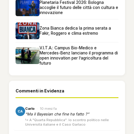
Planetaria Festival 2026: Bologna
accoglie il futuro delle città con cultura e
innovazione
Zona Bianca dedica la prima serata a
Fakir, Roggero e clima estremo
V.I.T.A.: Campus Bio-Medico e
Mercedes-Benz lanciano il programma di
open innovation per l’agricoltura del
futuro
Commenti in Evidenza
Carlo
·
10 mesi fa
CA
“Ma il Bayesian che fine ha fatto ?”
↳ A "Quarta Repubblica": lo scontro politico nelle
Università italiane e il Caso Garlaco