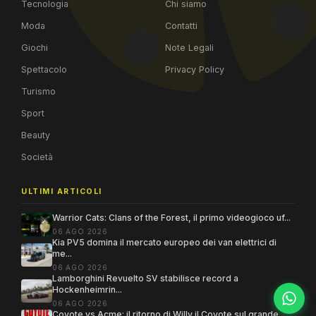
Tecnologia
Chi siamo
Moda
Contatti
Giochi
Note Legali
Spettacolo
Privacy Policy
Turismo
Sport
Beauty
Società
ULTIMI ARTICOLI
Warrior Cats: Clans of the Forest, il primo videogioco uf...
06 AGO 2026
Kia PV5 domina il mercato europeo dei van elettrici di
me...
06 AGO 2026
Lamborghini Revuelto SV stabilisce record a
Hockenheimrin...
06 AGO 2026
Coyote vs Acme: il ritorno di Willy il Coyote sul grande ...