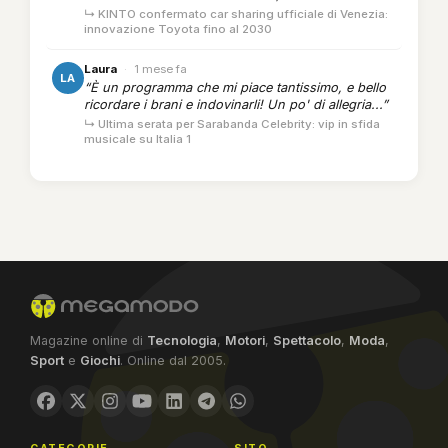
↳ KINTO confermato car sharing ufficiale di Venezia:
innovazione Toyota fino al 2030
Laura
·
1 mese fa
LA
“È un programma che mi piace tantissimo, e bello
ricordare i brani e indovinarli! Un po' di allegria...”
↳ Ultima serata per Sarabanda Celebrity: vip in sfida
musicale su Italia 1
Magazine online di
Tecnologia
,
Motori
,
Spettacolo
,
Moda
,
Sport
e
Giochi
. Online dal 2005.