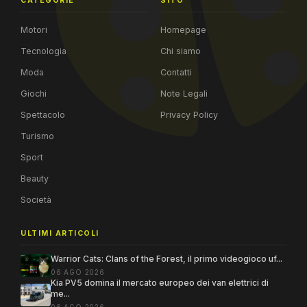
CATEGORIE
SITO
Motori
Homepage
Tecnologia
Chi siamo
Moda
Contatti
Giochi
Note Legali
Spettacolo
Privacy Policy
Turismo
Sport
Beauty
Società
ULTIMI ARTICOLI
Warrior Cats: Clans of the Forest, il primo videogioco uf...
06 AGO 2026
Kia PV5 domina il mercato europeo dei van elettrici di
me...