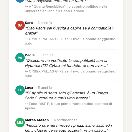
“Ma il Bayesian che fine ha fatto ?”
↳ A "Quarta Repubblica": lo scontro politico nelle
Università italiane e il Caso Garlaco
Sara
·
3 anni fa
SA
“Ciao Paola sei riuscita a capire se è compatibile?
grazie”
↳ CYBEX PALLAS G i-Size: il rivoluzionario seggiolino
auto
Paola
·
5 anni fa
PA
“Qualcuno ha verificato la compatibilità con la
Hyundai i10? Cybex mi ha detto di non aver...”
↳ CYBEX PALLAS G i-Size: il rivoluzionario seggiolino
auto
Luca
·
5 anni fa
LU
“Di Aprilia ci sono solo gli adesivi, è un Bongo
Serie S venduto a carissimo prezzo”
↳ Ecco "eSR1", il suo primo monopattino elettrico di
Aprilia
Marco Mason
·
4 settimane fa
MM
“Peccato che nel rinnovo i prezzi siano saliti ed i
km inclusi in certe auto azzerati, in un caso...”