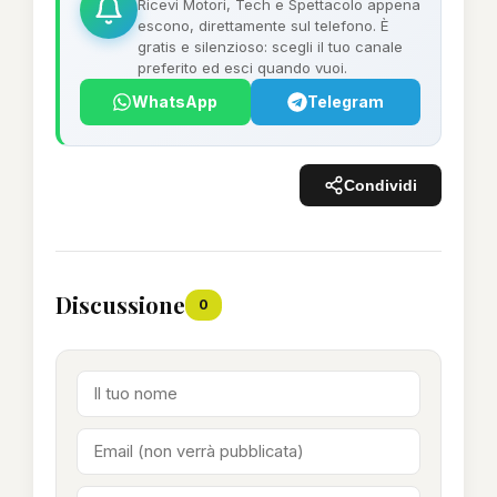
Ricevi Motori, Tech e Spettacolo appena
escono, direttamente sul telefono. È
gratis e silenzioso: scegli il tuo canale
preferito ed esci quando vuoi.
WhatsApp
Telegram
Condividi
Discussione
0