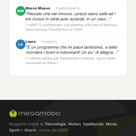
Marco Mason
·
3 settimane fa
MM
“Peccato che nel rinnovo i prezzi siano saliti ed i
km inclusi in certe auto azzerati, in un caso...”
↳ KINTO confermato car sharing ufficiale di Venezia:
innovazione Toyota fino al 2030
Laura
·
1 mese fa
LA
“È un programma che mi piace tantissimo, e bello
ricordare i brani e indovinarli! Un po' di allegria...”
↳ Ultima serata per Sarabanda Celebrity: vip in sfida
musicale su Italia 1
Magazine online di
Tecnologia
,
Motori
,
Spettacolo
,
Moda
,
Sport
e
Giochi
. Online dal 2005.