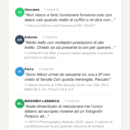
Giovanni
·
1 mese fa
GI
“Non riesco a farlo funsionare funsiona solo con
lataco usb quando metto le cuffici o mi dice non...”
↳ Nuovo lettore mp3 Kenwood HD-20GA7
Antonio
·
2 mesi fa
AN
“Molto bello con molteplici prestazioni di alto
livello. Chiedo se sia presente la sim per operare...”
↳ HONOR Pad X8b: il nuovo tablet elegante e potente
per tutta la famiglia
Piero
·
3 mesi fa
PI
“Sono Nikon ormai da sessanta mi..ora a 91 non
credo di farcela Con questa meraviglia. Peccato”
↳ Nikon trionfa ai TIPA Awards 2026 con Z5II, ZR e
NIKKOR Z 24-70mm f/2.8 S II
MASSIMO LABIANCA
·
7 mesi fa
ML
“Avete dimenticato di menzionare me l'unico
italiano ad europeo insieme ad un fotografo
Polacco ad...”
↳ OPPO Photography Awards 2025: quasi 2 milioni di
candidature per la più grande edizione di sempre