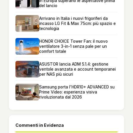
in Europa superano le aspettative prima
del lancio
Arrivano in Italia i nuovi frigoriferi da
incasso LG Fit & Max 75cm: più spazio e
tecnologia
HONOR CHOICE Tower Fan: il nuovo
ventilatore 3-in-1 senza pale per un
comfort totale
ASUSTOR lancia ADM 5.1.4: gestione
ventole avanzata e account temporanei
per NAS più sicuri
Samsung porta l'HDR10+ ADVANCED su
Prime Video: esperienza visiva
rivoluzionata dal 2026
Commenti in Evidenza