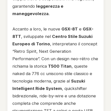
garantendo
leggerezza e
maneggevolezza
.
Accanto a loro, le nuove
GSX-8T
e
GSX-
8TT
, sviluppate nel
Centro Stile Suzuki
Europeo di Torino
, interpretano il concept
“Retro Spirit, Next Generation
Performance”. Con un design neo-rétro che
richiama la storica
T500 Titan
, queste
naked da 776 cc uniscono stile classico e
tecnologia moderna, grazie al
Suzuki
Intelligent Ride System
, quickshifter
bidirezionale, ride-by-wire e una dotazione
completa che comprende anche
strumentazione TFT a colori e porta USB