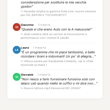
considerazione per sostituire la mia vecchia
ypsilon”
↳ Hyundai amplia la gamma Dark Line: nuove versioni
per i20, BAYON e TUCSON MY27
Giacomo
·
3 mesi fa
GI
“Queste si che erano Auto con la A maiuscola!”
↳ Audi celebra oltre un secolo di innovazione e
performance con i motori 6 cilindri
Laura
·
1 mese fa
LA
“È un programma che mi piace tantissimo, e bello
ricordare i brani e indovinarli! Un po' di allegria...”
↳ Ultima serata per Sarabanda Celebrity: vip in sfida
musicale su Italia 1
Giovanni
·
1 mese fa
GI
“Non riesco a farlo funsionare funsiona solo con
lataco usb quando metto le cuffici o mi dice non...”
↳ Nuovo lettore mp3 Kenwood HD-20GA7