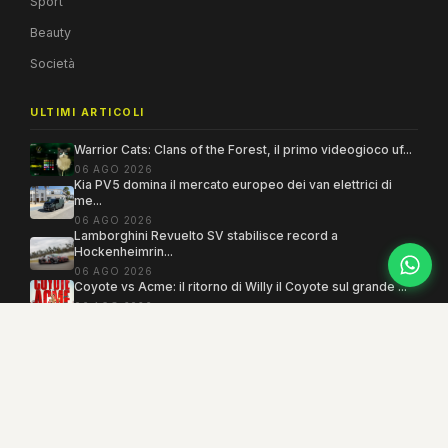
Sport
Beauty
Società
ULTIMI ARTICOLI
Warrior Cats: Clans of the Forest, il primo videogioco uf...
06 AGO 2026
Kia PV5 domina il mercato europeo dei van elettrici di
me...
06 AGO 2026
Lamborghini Revuelto SV stabilisce record a
Hockenheimrin...
06 AGO 2026
Coyote vs Acme: il ritorno di Willy il Coyote sul grande ...
06 AGO 2026
Copyright 2005–2026 ©
MEGAMODO
. Tutti i diritti sono riservati.
Powered by MEGACMS
Testata giornalistica quotidiana registrata presso il Tribunale di Benevento con
autorizzazione n. 3/08. Iscrizione al ROC n. 17031.