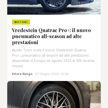
MOTORI
Vredestein Quatrac Pro+: il nuovo
pneumatico all-season ad alte
prestazioni
Apollo Tyres svela il nuovo Vredestein Quatrac
Pro+, pneumatico all-season ad alte prestazioni:
disponibile in Europa da agosto 2023 in 108 diverse
misure.
Ettore Rungo
· 07 Giugno 2023, 12:24