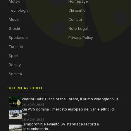
Motori
Homepage
Tecnologia
Chi siamo
Moda
Contatti
Giochi
Note Legali
Spettacolo
Privacy Policy
Turismo
Sport
Beauty
Società
ULTIMI ARTICOLI
Warrior Cats: Clans of the Forest, il primo videogioco uf...
06 AGO 2026
Kia PV5 domina il mercato europeo dei van elettrici di
me...
06 AGO 2026
Lamborghini Revuelto SV stabilisce record a
Hockenheimrin...