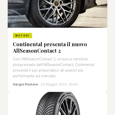
MOTORI
Continental presenta il nuovo
AllSeasonContact 2
Con l'AllSeasonContact 2, la nuova versione
pluripremiata dell'AllSeasonContact, Continental
presenta il suo pneumatico all season più
performante sul mercato.
Sergio Pastore
· 23 Maggio 2023, 09:45