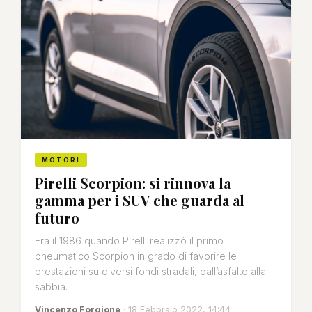
MOTORI
Pirelli Scorpion: si rinnova la
gamma per i SUV che guarda al
futuro
Era il 1986 quando Pirelli realizzò il primo
pneumatico Scorpion in grado di favorire le
prestazioni su diversi fondi stradali, dall’asfalto alla
sabbia.
Vincenzo Forgione
· 18 Febbraio 2022, 14:44