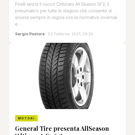
Pirelli lancia il nuovo Cinturato All Season SF2, il
pneumatico per tutte le stagioni che consente di
essere sempre in regola con le normative invernali
e...
Sergio Pastore
· 03 Febbraio 2021, 09:20
MOTORI
General Tire presenta AllSeason