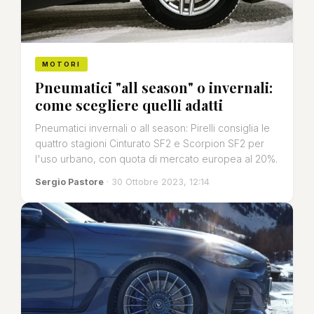
MOTORI
Pneumatici "all season" o invernali:
come scegliere quelli adatti
Pneumatici invernali o all season: Pirelli consiglia le
quattro stagioni Cinturato SF2 e Scorpion SF2 per
l'uso urbano, con quota di mercato europea al 20%.
Sergio Pastore
· 30 Ottobre 2023, 12:14