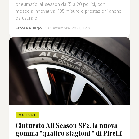
pneumatici all season da 15 a 20 pollici, con
mescola innovativa, 105 misure e prestazioni anche
da usurato.
Ettore Rungo
· 10 Settembre 2021, 12:33
MOTORI
Cinturato All Season SF2, la nuova
gomma "quattro stagioni " di Pirelli