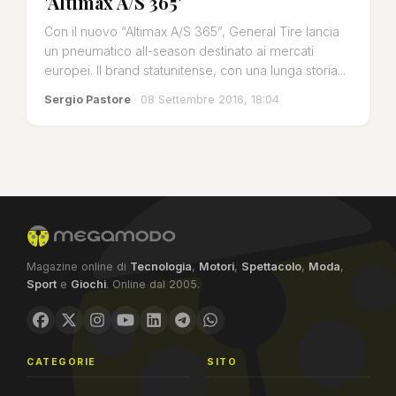
'Altimax A/S 365'
Con il nuovo “Altimax A/S 365”, General Tire lancia
un pneumatico all-season destinato ai mercati
europei. Il brand statunitense, con una lunga storia...
Sergio Pastore
· 08 Settembre 2016, 18:04
Magazine online di
Tecnologia
,
Motori
,
Spettacolo
,
Moda
,
Sport
e
Giochi
. Online dal 2005.
CATEGORIE
SITO