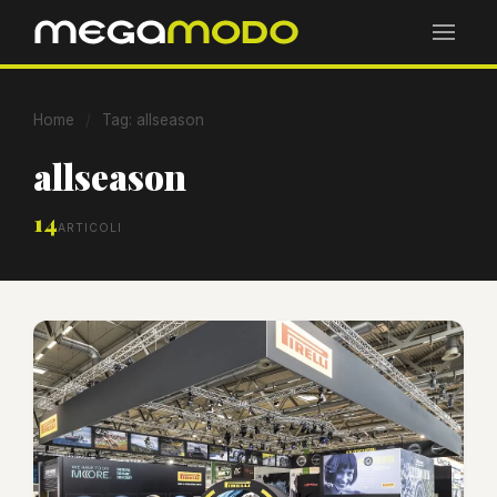
Home
/
Tag: allseason
allseason
14
ARTICOLI