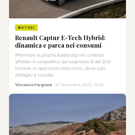
MOTORI
Renault Captur E-Tech Hybrid:
dinamica e parca nei consumi
Affermare la propria leadership nel contesto
affollato e competitivo del segmento B dei SUV
richiede un approccio meticoloso, dove ogni
dettaglio è cruciale.
Vincenzo Forgione
· 27 Novembre 2023, 14:28