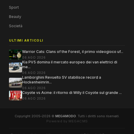
Sport
Beauty
Società
ULTIMI ARTICOLI
Warrior Cats: Clans of the Forest, il primo videogioco uf...
06 AGO 2026
Kia PV5 domina il mercato europeo dei van elettrici di
me...
06 AGO 2026
Lamborghini Revuelto SV stabilisce record a
Hockenheimrin...
06 AGO 2026
Coyote vs Acme: il ritorno di Willy il Coyote sul grande ...
06 AGO 2026
Copyright 2005–2026 ©
MEGAMODO
. Tutti i diritti sono riservati.
Powered by MEGACMS