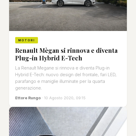
MOTORI
Renault Mègan si rinnova e diventa
Plug-in Hybrid E-Tech
La Renault Megane si rinnova e diventa Plug-in
Hybrid E-Tech: nuovo design del frontale, fari LED,
parafango e maniglie illuminate per la quarta
generazione.
Ettore Rungo
· 10 Agosto 2020, 09:15