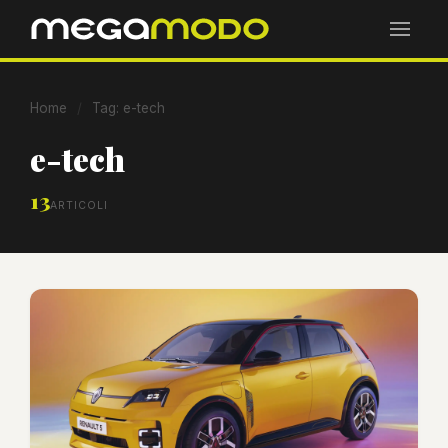
Home
/
Tag: e-tech
e-tech
13
ARTICOLI