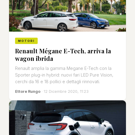
MOTORI
Renault Mégane E-Tech, arriva la
wagon ibrida
Renault amplia la gamma Megane E-Tech con la
Sporter plug-in hybrid: nuovi fari LED Pure Vision,
cerchi da 16 e 18 pollici e dettagli rinnovati.
Ettore Rungo
· 12 Dicembre 2020, 11:23