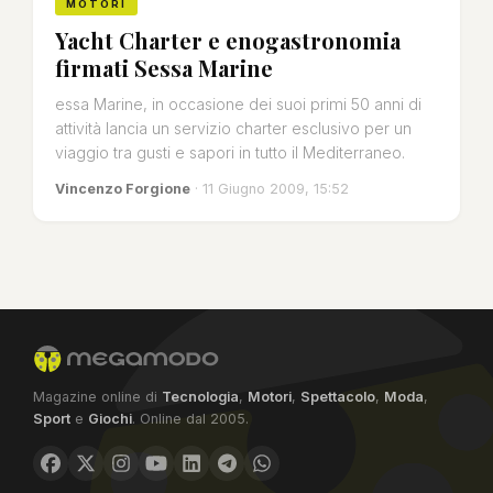
MOTORI
Yacht Charter e enogastronomia
firmati Sessa Marine
essa Marine, in occasione dei suoi primi 50 anni di
attività lancia un servizio charter esclusivo per un
viaggio tra gusti e sapori in tutto il Mediterraneo.
Vincenzo Forgione
· 11 Giugno 2009, 15:52
Magazine online di
Tecnologia
,
Motori
,
Spettacolo
,
Moda
,
Sport
e
Giochi
. Online dal 2005.