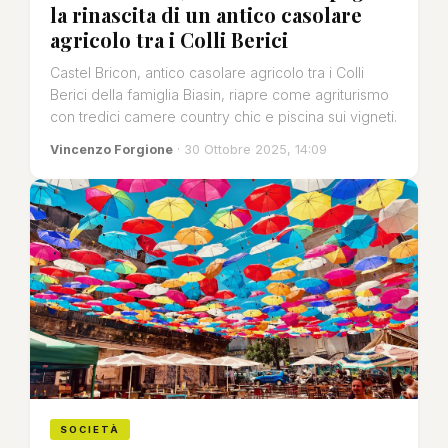
la rinascita di un antico casolare
agricolo tra i Colli Berici
Castel Bricon, antico casolare agricolo tra i Colli
Berici della famiglia Biasin, riapre come agriturismo
con tredici camere country chic e piscina sui vigneti.
Vincenzo Forgione
· 30 Ottobre 2025, 14:09
SOCIETÀ