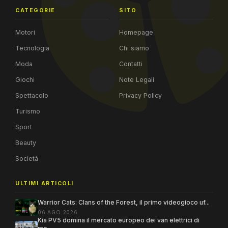
CATEGORIE
SITO
Motori
Homepage
Tecnologia
Chi siamo
Moda
Contatti
Giochi
Note Legali
Spettacolo
Privacy Policy
Turismo
Sport
Beauty
Società
ULTIMI ARTICOLI
Warrior Cats: Clans of the Forest, il primo videogioco uf...
06 AGO 2026
Kia PV5 domina il mercato europeo dei van elettrici di