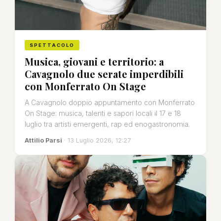
SPETTACOLO
Musica, giovani e territorio: a
Cavagnolo due serate imperdibili
con Monferrato On Stage
A Cavagnolo doppio appuntamento con Monferrato
On Stage: musica, talenti e sapori locali il 17 e 18
luglio tra artisti emergenti, rap ed enogastronomia.
Attilio Parsi
· 13 Luglio 2026, 12:27