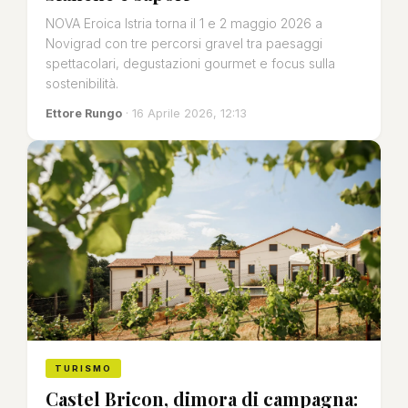
NOVA Eroica Istria torna il 1 e 2 maggio 2026 a
Novigrad con tre percorsi gravel tra paesaggi
spettacolari, degustazioni gourmet e focus sulla
sostenibilità.
Ettore Rungo
· 16 Aprile 2026, 12:13
TURISMO
Castel Bricon, dimora di campagna: