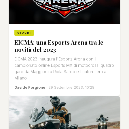
GIOCHI
EICMA: una Esports Arena tra le
novità del 2023
EICMA 2023 inaugura l'Esports Arena con il
campionato online Esports MX di motocross: quattro
gare da Maggiora a Riola Sardo e finali in fiera a
Milano.
Davide Forgione
· 29 Settembre 2023, 10:28