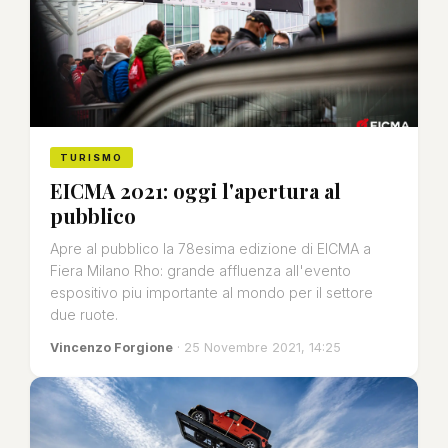
TURISMO
EICMA 2021: oggi l'apertura al
pubblico
Apre al pubblico la 78esima edizione di EICMA a
Fiera Milano Rho: grande affluenza all'evento
espositivo piu importante al mondo per il settore
due ruote.
Vincenzo Forgione
· 25 Novembre 2021, 14:25