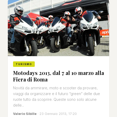
TURISMO
Motodays 2013, dal 7 al 10 marzo alla
Fiera di Roma
Novità da ammirare, moto e scooter da provare,
viaggi da organizzare e il futuro “green” delle due
ruote tutto da scoprire. Queste sono solo alcune
delle...
Valerio Sibille
· 23 Gennaio 2013, 17:20