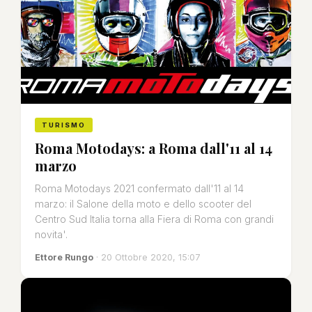
TURISMO
Roma Motodays: a Roma dall'11 al 14
marzo
Roma Motodays 2021 confermato dall'11 al 14
marzo: il Salone della moto e dello scooter del
Centro Sud Italia torna alla Fiera di Roma con grandi
novita'.
Ettore Rungo
· 20 Ottobre 2020, 15:07