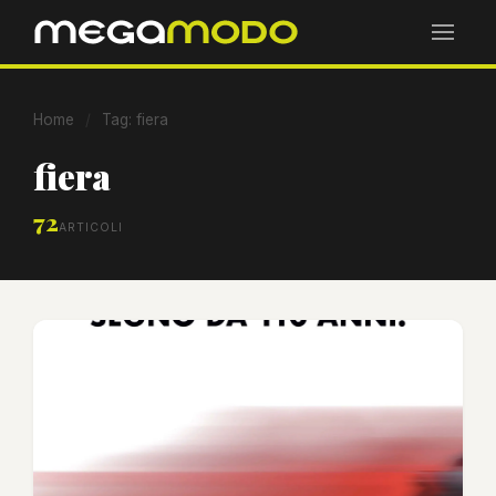
Home
/
Tag: fiera
fiera
72
ARTICOLI