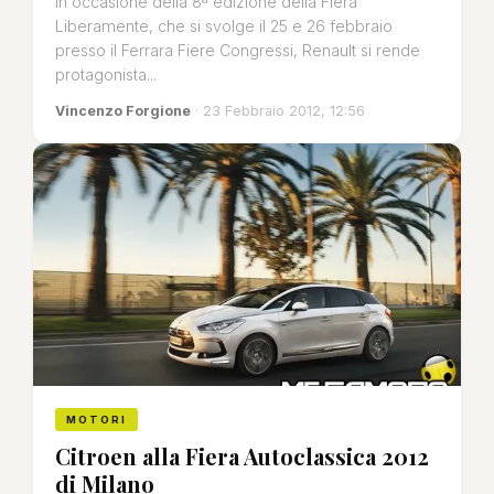
In occasione della 8ª edizione della Fiera
Liberamente, che si svolge il 25 e 26 febbraio
presso il Ferrara Fiere Congressi, Renault si rende
protagonista...
Vincenzo Forgione
· 23 Febbraio 2012, 12:56
MOTORI
Citroen alla Fiera Autoclassica 2012
di Milano