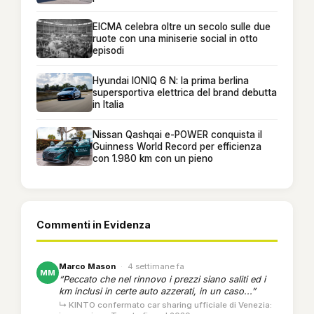
EICMA celebra oltre un secolo sulle due
ruote con una miniserie social in otto
episodi
Hyundai IONIQ 6 N: la prima berlina
supersportiva elettrica del brand debutta
in Italia
Nissan Qashqai e-POWER conquista il
Guinness World Record per efficienza
con 1.980 km con un pieno
Commenti in Evidenza
Marco Mason
·
4 settimane fa
MM
“Peccato che nel rinnovo i prezzi siano saliti ed i
km inclusi in certe auto azzerati, in un caso...”
↳ KINTO confermato car sharing ufficiale di Venezia: