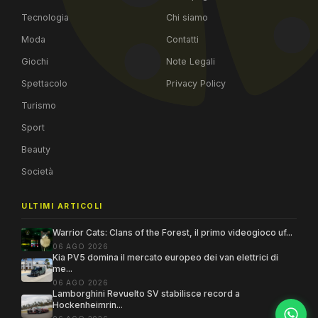
Tecnologia
Chi siamo
Moda
Contatti
Giochi
Note Legali
Spettacolo
Privacy Policy
Turismo
Sport
Beauty
Società
ULTIMI ARTICOLI
Warrior Cats: Clans of the Forest, il primo videogioco uf...
06 AGO 2026
Kia PV5 domina il mercato europeo dei van elettrici di
me...
06 AGO 2026
Lamborghini Revuelto SV stabilisce record a
Hockenheimrin...