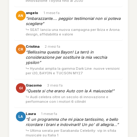
innovazione Toyota fino al 2030
angelo
·
1 mese fa
AN
“imbarazzante.... peggior testimonial non si poteva
scegliere”
↳ SEAT lancia una nuova campagna per Ibiza e Arona:
design, affidabilità e valore
Cristina
·
2 mesi fa
CR
“Bellissima questa Bayon! La terrò in
considerazione per sostituire la mia vecchia
ypsilon”
↳ Hyundai amplia la gamma Dark Line: nuove versioni
per i20, BAYON e TUCSON MY27
Giacomo
·
3 mesi fa
GI
“Queste si che erano Auto con la A maiuscola!”
↳ Audi celebra oltre un secolo di innovazione e
performance con i motori 6 cilindri
Laura
·
1 mese fa
LA
“È un programma che mi piace tantissimo, e bello
ricordare i brani e indovinarli! Un po' di allegria...”
↳ Ultima serata per Sarabanda Celebrity: vip in sfida
musicale su Italia 1