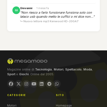
Giovanni
·
1 mese fa
GI
“Non riesco a farlo funsionare funsiona solo con
lataco usb quando metto le cuffici o mi dice non...”
↳ Nuovo lettore mp3 Kenwood HD-20GA7
Magazine online di
Tecnologia
,
Motori
,
Spettacolo
,
Moda
,
Sport
e
Giochi
. Online dal 2005.
CATEGORIE
SITO
Motori
Homepage