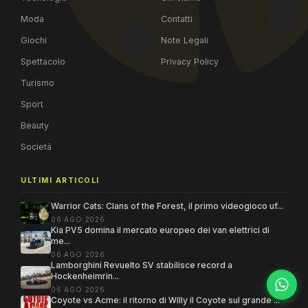
Moda
Contatti
Giochi
Note Legali
Spettacolo
Privacy Policy
Turismo
Sport
Beauty
Società
ULTIMI ARTICOLI
Warrior Cats: Clans of the Forest, il primo videogioco uf...
06 AGO 2026
Kia PV5 domina il mercato europeo dei van elettrici di
me...
06 AGO 2026
Lamborghini Revuelto SV stabilisce record a
Hockenheimrin...
06 AGO 2026
Coyote vs Acme: il ritorno di Willy il Coyote sul grande ...