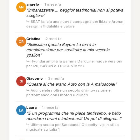
angelo
·
1 mese fa
AN
“imbarazzante.... peggior testimonial non si poteva
scegliere”
↳ SEAT lancia una nuova campagna per Ibiza e Arona:
design, affidabilità e valore
Cristina
·
2 mesi fa
CR
“Bellissima questa Bayon! La terrò in
considerazione per sostituire la mia vecchia
ypsilon”
↳ Hyundai amplia la gamma Dark Line: nuove versioni
per i20, BAYON e TUCSON MY27
Giacomo
·
3 mesi fa
GI
“Queste si che erano Auto con la A maiuscola!”
↳ Audi celebra oltre un secolo di innovazione e
performance con i motori 6 cilindri
Laura
·
1 mese fa
LA
“È un programma che mi piace tantissimo, e bello
ricordare i brani e indovinarli! Un po' di allegria...”
↳ Ultima serata per Sarabanda Celebrity: vip in sfida
musicale su Italia 1