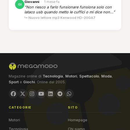
Giovanni
·
1 mese fa
GI
“Non riesco a farlo funsionare funsiona solo con
lataco usb quando metto le cuffici o mi dice non...”
↳ Nuovo lettore mp3 Kenwood HD-20GA7
Magazine online di
Tecnologia
,
Motori
,
Spettacolo
,
Moda
,
Sport
e
Giochi
. Online dal 2005.
CATEGORIE
SITO
Motori
Homepage
Tecnologia
Chi siamo