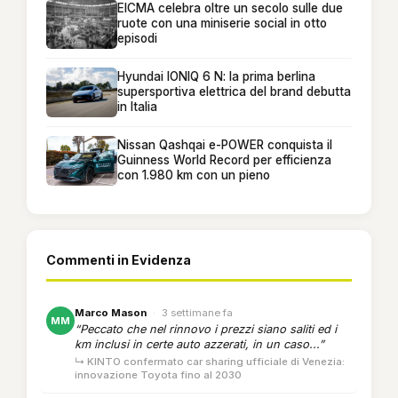
EICMA celebra oltre un secolo sulle due
ruote con una miniserie social in otto
episodi
Hyundai IONIQ 6 N: la prima berlina
supersportiva elettrica del brand debutta
in Italia
Nissan Qashqai e-POWER conquista il
Guinness World Record per efficienza
con 1.980 km con un pieno
Commenti in Evidenza
Marco Mason
·
3 settimane fa
MM
“Peccato che nel rinnovo i prezzi siano saliti ed i
km inclusi in certe auto azzerati, in un caso...”
↳ KINTO confermato car sharing ufficiale di Venezia:
innovazione Toyota fino al 2030