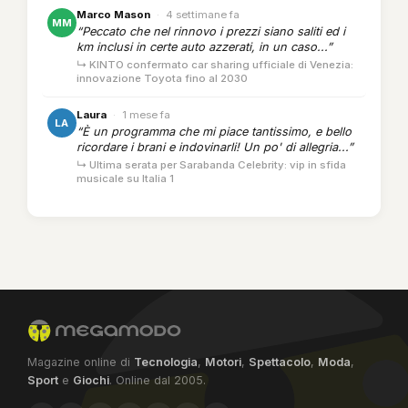
Marco Mason
·
4 settimane fa
MM
“Peccato che nel rinnovo i prezzi siano saliti ed i
km inclusi in certe auto azzerati, in un caso...”
↳ KINTO confermato car sharing ufficiale di Venezia:
innovazione Toyota fino al 2030
Laura
·
1 mese fa
LA
“È un programma che mi piace tantissimo, e bello
ricordare i brani e indovinarli! Un po' di allegria...”
↳ Ultima serata per Sarabanda Celebrity: vip in sfida
musicale su Italia 1
Magazine online di
Tecnologia
,
Motori
,
Spettacolo
,
Moda
,
Sport
e
Giochi
. Online dal 2005.