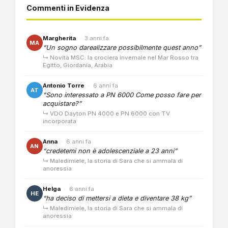
Commenti in Evidenza
Margherita
·
3 anni fa
MA
“Un sogno darealizzare possibilmente quest anno”
↳ Novità MSC: la crociera invernale nel Mar Rosso tra
Egitto, Giordania, Arabia
Antonio Torre
·
6 anni fa
AT
“Sono interessato a PN 6000 Come posso fare per
acquistare?”
↳ VDO Dayton PN 4000 e PN 6000 con TV
incorporata
Anna
·
6 anni fa
AN
“credetemi non è adolescenziale a 23 anni”
↳ Maledimiele, la storia di Sara che si ammala di
anoressia
Helga
·
6 anni fa
HE
“ha deciso di mettersi a dieta e diventare 38 kg”
↳ Maledimiele, la storia di Sara che si ammala di
anoressia