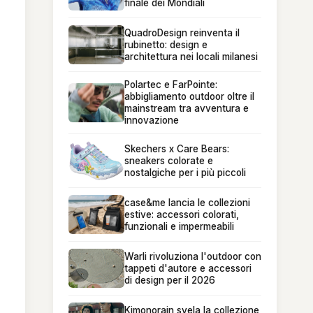
finale dei Mondiali
QuadroDesign reinventa il
rubinetto: design e
architettura nei locali milanesi
Polartec e FarPointe:
abbigliamento outdoor oltre il
mainstream tra avventura e
innovazione
Skechers x Care Bears:
sneakers colorate e
nostalgiche per i più piccoli
case&me lancia le collezioni
estive: accessori colorati,
funzionali e impermeabili
Warli rivoluziona l'outdoor con
tappeti d'autore e accessori
di design per il 2026
Kimonorain svela la collezione