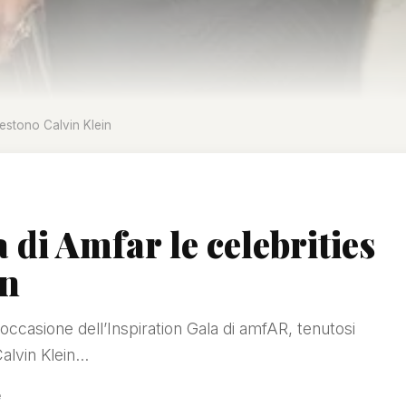
 vestono Calvin Klein
 di Amfar le celebrities
in
ccasione dell’Inspiration Gala di amfAR, tenutosi
lvin Klein...
e