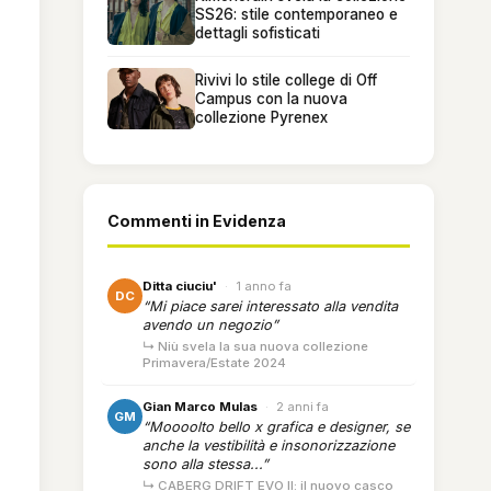
SS26: stile contemporaneo e
dettagli sofisticati
Rivivi lo stile college di Off
Campus con la nuova
collezione Pyrenex
Commenti in Evidenza
Ditta ciuciu'
·
1 anno fa
DC
“Mi piace sarei interessato alla vendita
avendo un negozio”
↳ Niù svela la sua nuova collezione
Primavera/Estate 2024
Gian Marco Mulas
·
2 anni fa
GM
“Moooolto bello x grafica e designer, se
anche la vestibilità e insonorizzazione
sono alla stessa...”
↳ CABERG DRIFT EVO II: il nuovo casco