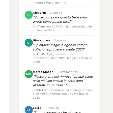
integrale top di gamma
Giovanni
·
2 anni fa
GI
“Vorrei comprare questo bellissimo
anello come posso fare?”
↳ #Timeless2010, l'anello celebrativo del
triplete dell'Inter
Giuseppina
·
3 anni fa
GI
“Splendide maglie a righe in cotone
collezione primavera estate 3023”
↳ That's Alyki, la collezione
Primavera/Estate 2023. Maglieria Made in
Biella
Marco Mason
·
3 settimane fa
MM
“Peccato che nel rinnovo i prezzi siano
saliti ed i km inclusi in certe auto
azzerati, in un caso...”
↳ KINTO confermato car sharing ufficiale
di Venezia: innovazione Toyota fino al
2030
Laura
·
1 mese fa
LA
“È un programma che mi piace