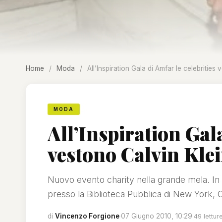
Home
/
Moda
/
All’Inspiration Gala di Amfar le celebrities
MODA
All’Inspiration Gala
vestono Calvin Kle
Nuovo evento charity nella grande mela. In o
presso la Biblioteca Pubblica di New York, Ca
di
Vincenzo Forgione
·
07 Giugno 2010, 10:29
·
49 lettur