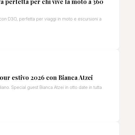
a perfetta per chi vive la moto a 360
a con D3O, perfetta per viaggi in moto e escursioni a
tour estivo 2026 con Bianca Atzei
iano. Special guest Bianca Atzei in otto date in tutta