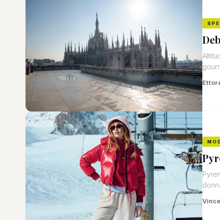
SP
Deb
Altit
gourm
Ettor
MO
Pyr
Pyren
donn
Vinc