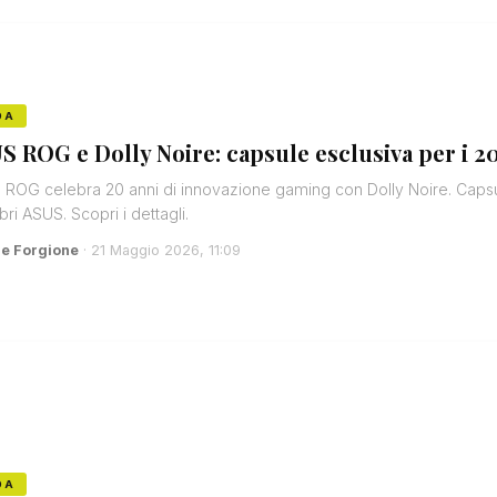
DA
S ROG e Dolly Noire: capsule esclusiva per i 2
ROG celebra 20 anni di innovazione gaming con Dolly Noire. Capsule
i ASUS. Scopri i dettagli.
e Forgione
· 21 Maggio 2026, 11:09
DA