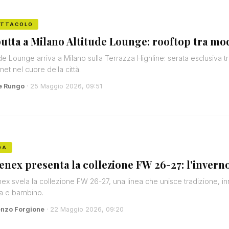
ETTACOLO
utta a Milano Altitude Lounge: rooftop tra mod
ude Lounge arriva a Milano sulla Terrazza Highline: serata esclusiva 
et nel cuore della città.
e Rungo
· 25 Maggio 2026, 09:51
DA
enex presenta la collezione FW 26-27: l'inverno
ex svela la collezione FW 26-27, una linea che unisce tradizione, in
a e bambino.
enzo Forgione
· 22 Maggio 2026, 09:20