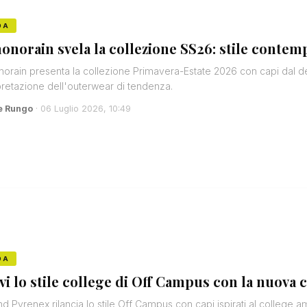
DA
onorain svela la collezione SS26: stile contemp
orain presenta la collezione Primavera-Estate 2026 con capi dal de
pretazione dell'outerwear di tendenza.
e Rungo
· 06 Luglio 2026, 10:49
DA
ivi lo stile college di Off Campus con la nuova
and Pyrenex rilancia lo stile Off Campus con capi ispirati al college a