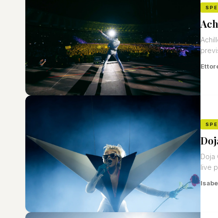
SP
Ach
Achil
previ
Ettor
SP
Doj
Doja 
live 
Isabe