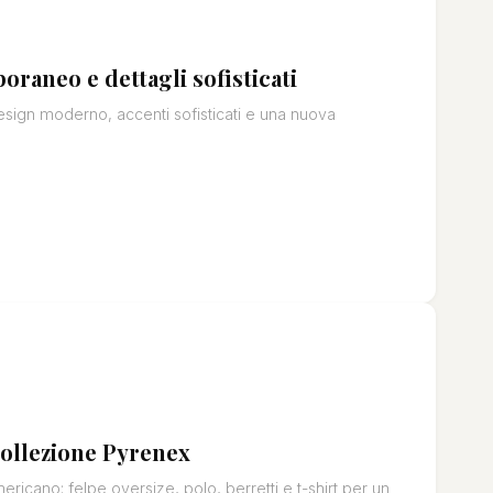
oraneo e dettagli sofisticati
sign moderno, accenti sofisticati e una nuova
 collezione Pyrenex
mericano: felpe oversize, polo, berretti e t-shirt per un