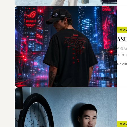
MO
ASU
ASUS 
membr
David
MO