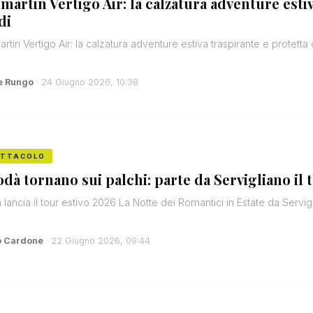
lmartin Vertigo Air: la calzatura adventure estiv
di
artin Vertigo Air: la calzatura adventure estiva traspirante e protett
e Rungo
· 24 Giugno 2026, 10:38
ETTACOLO
odà tornano sui palchi: parte da Servigliano il 
lancia il tour estivo 2026 La Notte dei Romantici in Estate da Servigl
o Cardone
· 22 Giugno 2026, 09:44