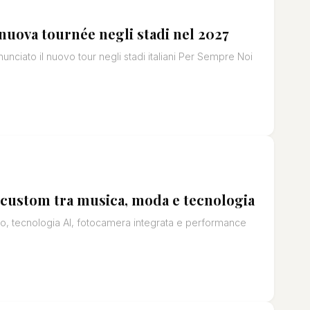
 nuova tournée negli stadi nel 2027
unciato il nuovo tour negli stadi italiani Per Sempre Noi
a custom tra musica, moda e tecnologia
o, tecnologia AI, fotocamera integrata e performance