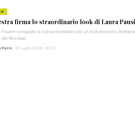
DA
estra firma lo straordinario look di Laura Pausi
 Pausini conquista la scena mondiale con un look esclusivo Balestra 
e dei Mondiali.
o Parsi
· 21 Luglio 2026, 06:33