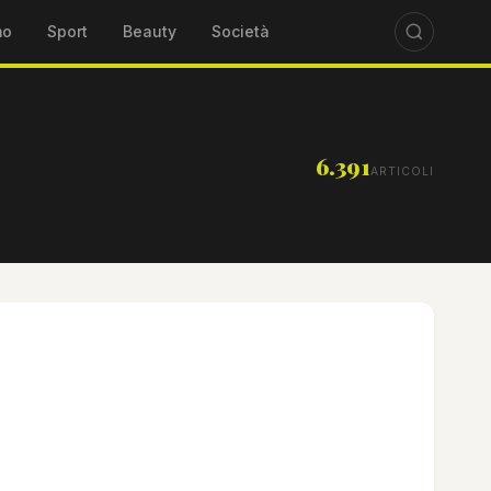
mo
Sport
Beauty
Società
6.391
ARTICOLI