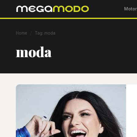
Motor
Home
/
Tag: moda
moda