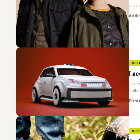
look
Attili
MO
Lac
Lacos
Rally
Ettor
MO