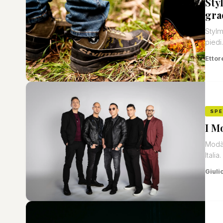
Sty
gra
Stylm
piedi.
Ettor
SP
I M
Modà 
Italia.
Giuli