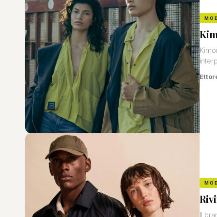
MO
Kim
Kimon
inter
Ettor
MO
Riv
Il br