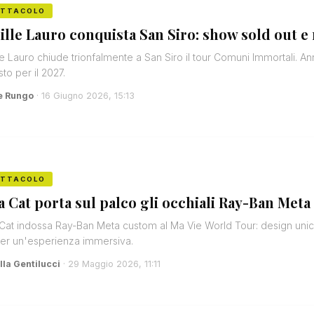
ETTACOLO
ille Lauro conquista San Siro: show sold out e
le Lauro chiude trionfalmente a San Siro il tour Comuni Immortali. Ann
sto per il 2027.
e Rungo
· 16 Giugno 2026, 15:13
ETTACOLO
a Cat porta sul palco gli occhiali Ray-Ban Met
Cat indossa Ray-Ban Meta custom al Ma Vie World Tour: design unic
per un'esperienza immersiva.
lla Gentilucci
· 29 Maggio 2026, 11:11