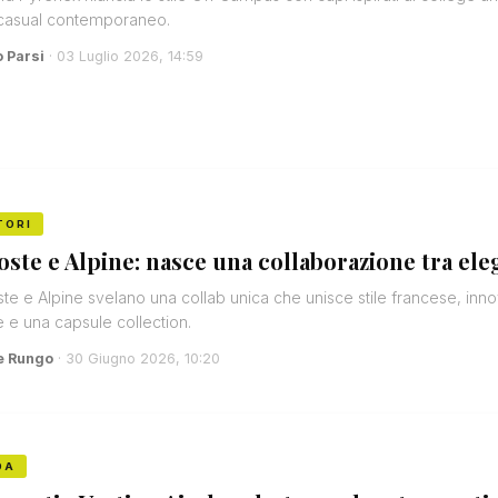
 casual contemporaneo.
o Parsi
· 03 Luglio 2026, 14:59
TORI
oste e Alpine: nasce una collaborazione tra ele
te e Alpine svelano una collab unica che unisce stile francese, inn
e e una capsule collection.
e Rungo
· 30 Giugno 2026, 10:20
DA