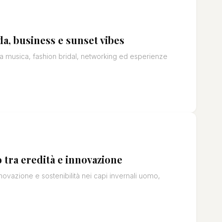
a, business e sunset vibes
tra musica, fashion bridal, networking ed esperienze
 tra eredità e innovazione
novazione e sostenibilità nei capi invernali uomo,