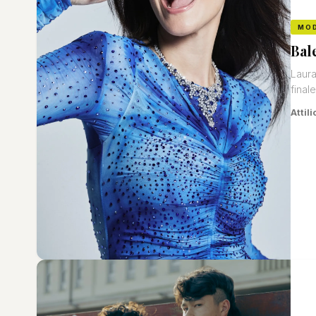
MO
Bal
Laura
final
Attili