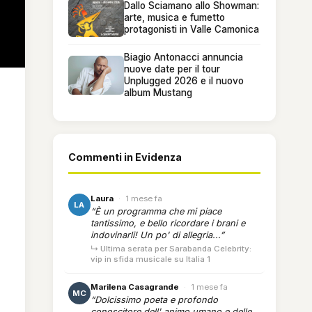
Dallo Sciamano allo Showman:
arte, musica e fumetto
protagonisti in Valle Camonica
Biagio Antonacci annuncia
nuove date per il tour
Unplugged 2026 e il nuovo
album Mustang
Commenti in Evidenza
Laura
·
1 mese fa
LA
“È un programma che mi piace
tantissimo, e bello ricordare i brani e
indovinarli! Un po' di allegria...”
↳ Ultima serata per Sarabanda Celebrity:
vip in sfida musicale su Italia 1
Marilena Casagrande
·
1 mese fa
MC
“Dolcissimo poeta e profondo
conoscitore dell' animo umano e delle