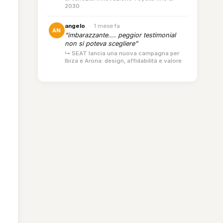
2030
angelo
·
1 mese fa
AN
“imbarazzante.... peggior testimonial
non si poteva scegliere”
↳ SEAT lancia una nuova campagna per
Ibiza e Arona: design, affidabilità e valore