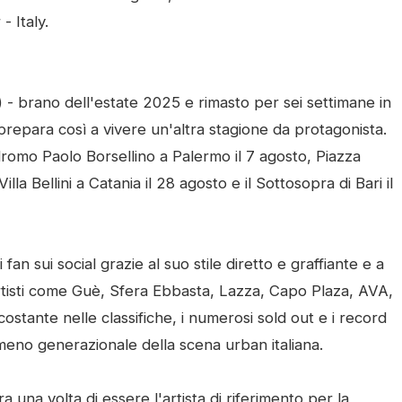
 Italy.
 - brano dell'estate 2025 e rimasto per sei settimane in
i prepara così a vivere un'altra stagione da protagonista.
odromo Paolo Borsellino a Palermo il 7 agosto, Piazza
la Bellini a Catania il 28 agosto e il Sottosopra di Bari il
fan sui social grazie al suo stile diretto e graffiante e a
artisti come Guè, Sfera Ebbasta, Lazza, Capo Plaza, AVA,
costante nelle classifiche, i numerosi sold out e i record
meno generazionale della scena urban italiana.
una volta di essere l'artista di riferimento per la