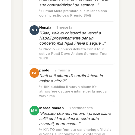
sue contraddizioni da sempre...”
↳ Ermal Meta premiato alla Milanesiana
con il prestigioso Premio SIAE
Nunzia
·
1 mese fa
NU
“Ciao, volevo chiederti se verrai a
Napoli prossimamente per un
concerto,mia figlia Flavia ti segue...”
↳ Nicolò Filippucci debutta con il tour
estivo Posti Dove Andare Summer Tour
2026
paolo
·
2 mesi fa
PA
“anti anti album d’esordio inteso in
major o altro?”
↳ 18K pubblica il nuovo album IO:
atmosfere oscure e intime per la nuova
wave rap
Marco Mason
·
3 settimane fa
MM
“Peccato che nel rinnovo i prezzi siano
saliti ed i km inclusi in certe auto
azzerati, in un caso...”
↳ KINTO confermato car sharing ufficiale
di Venezia: innovazione Toyota fino al