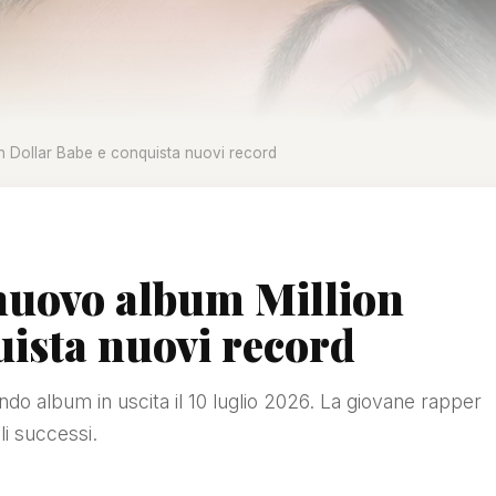
n Dollar Babe e conquista nuovi record
nuovo album Million
uista nuovi record
do album in uscita il 10 luglio 2026. La giovane rapper
li successi.