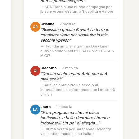
non si poteva scegliere”
↳ SEAT lancia una nuova campagna per
Ibiza e Arona: design, affidabilità e valore
Cristina
·
2 mesi fa
CR
“Bellissima questa Bayon! La terrò in
considerazione per sostituire la mia
vecchia ypsilon”
↳ Hyundai amplia la gamma Dark Line:
nuove versioni per i20, BAYON e TUCSON
MY27
Giacomo
·
3 mesi fa
GI
“Queste si che erano Auto con la A
maiuscola!”
↳ Audi celebra oltre un secolo di
innovazione e performance con i motori 6
cilindri
Laura
·
1 mese fa
LA
“È un programma che mi piace
tantissimo, e bello ricordare i brani e
indovinarli! Un po' di allegria...”
↳ Ultima serata per Sarabanda Celebrity:
vip in sfida musicale su Italia 1