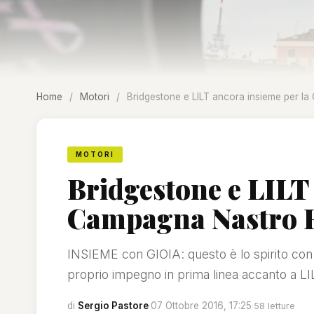
Home
/
Motori
/
Bridgestone e LILT ancora insieme per l
MOTORI
Bridgestone e LILT
Campagna Nastro 
INSIEME con GIOIA: questo è lo spirito con c
proprio impegno in prima linea accanto a LIL
di
Sergio Pastore
·
07 Ottobre 2016, 17:25
·
58 letture