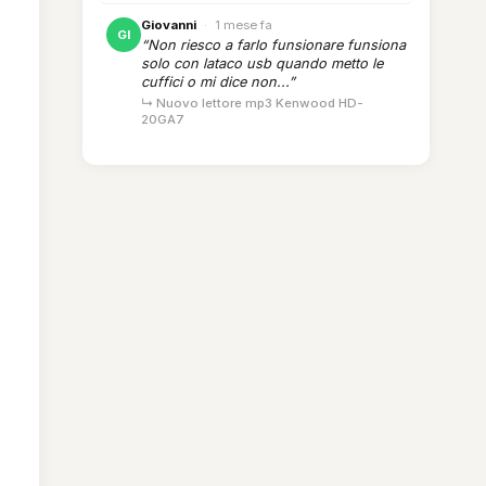
Giovanni
·
1 mese fa
GI
“Non riesco a farlo funsionare funsiona
solo con lataco usb quando metto le
cuffici o mi dice non...”
↳ Nuovo lettore mp3 Kenwood HD-
20GA7