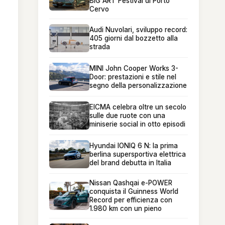
BIG ART Festival di Porto
Cervo
Audi Nuvolari, sviluppo record:
405 giorni dal bozzetto alla
strada
MINI John Cooper Works 3-
Door: prestazioni e stile nel
segno della personalizzazione
EICMA celebra oltre un secolo
sulle due ruote con una
miniserie social in otto episodi
Hyundai IONIQ 6 N: la prima
berlina supersportiva elettrica
del brand debutta in Italia
Nissan Qashqai e-POWER
conquista il Guinness World
Record per efficienza con
1.980 km con un pieno