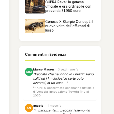
CUPRA Raval: la gamma
ufficiale è ora ordinabile con
prezzi da 31.950 euro
Genesis X Skorpio Concept: il
nuovo volto dell'off-road di
lusso
Commenti in Evidenza
Marco Mason
·
3 settimane fa
MM
“Peccato che nel rinnovo i prezzi siano
saliti ed i km inclusi in certe auto
azzerati, in un caso...”
↳ KINTO confermato car sharing ufficiale
di Venezia: innovazione Toyota fino al
2030
angelo
·
1 mese fa
AN
“imbarazzante.... peggior testimonial