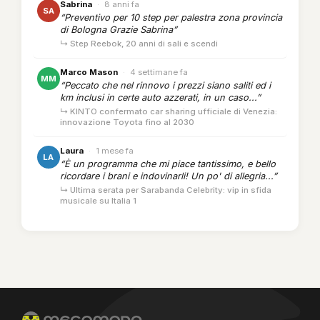
Sabrina
·
8 anni fa
SA
“Preventivo per 10 step per palestra zona provincia
di Bologna Grazie Sabrina”
↳ Step Reebok, 20 anni di sali e scendi
Marco Mason
·
4 settimane fa
MM
“Peccato che nel rinnovo i prezzi siano saliti ed i
km inclusi in certe auto azzerati, in un caso...”
↳ KINTO confermato car sharing ufficiale di Venezia:
innovazione Toyota fino al 2030
Laura
·
1 mese fa
LA
“È un programma che mi piace tantissimo, e bello
ricordare i brani e indovinarli! Un po' di allegria...”
↳ Ultima serata per Sarabanda Celebrity: vip in sfida
musicale su Italia 1