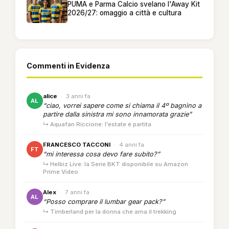
PUMA e Parma Calcio svelano l'Away Kit
2026/27: omaggio a città e cultura
Commenti in Evidenza
alice
·
3 anni fa
AL
“ciao, vorrei sapere come si chiama il 4º bagnìno a
partire dalla sinistra mi sono innamorata grazie”
↳ Aquafan Riccione: l'estate è partita
FRANCESCO TACCONI
·
4 anni fa
FT
“mi interessa cosa devo fare subito?”
↳ Helbiz Live: la Serie BKT disponibile su Amazon
Prime Video
Alex
·
7 anni fa
AL
“Posso comprare il lumbar gear pack?”
↳ Timberland per la donna che ama il trekking