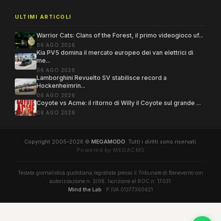
ULTIMI ARTICOLI
Warrior Cats: Clans of the Forest, il primo videogioco uf...
06 AGO 2026
Kia PV5 domina il mercato europeo dei van elettrici di
me...
06 AGO 2026
Lamborghini Revuelto SV stabilisce record a
Hockenheimrin...
06 AGO 2026
Coyote vs Acme: il ritorno di Willy il Coyote sul grande ...
06 AGO 2026
Copyright 2005–2026 ©
MEGAMODO
. Tutti i diritti sono riservati.
Powered by MEGACMS
Testata giornalistica quotidiana registrata presso il Tribunale di Benevento con
autorizzazione n. 3/08. Iscrizione al ROC n. 17031.
Mind the Lab
· P.IVA 01377360621