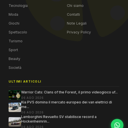
Tecnologia
Chi siamo
Moda
Contatti
Giochi
Note Legali
Spettacolo
Privacy Policy
Turismo
Sport
Beauty
Società
ULTIMI ARTICOLI
Warrior Cats: Clans of the Forest, il primo videogioco uf...
06 AGO 2026
Kia PV5 domina il mercato europeo dei van elettrici di
me...
06 AGO 2026
Lamborghini Revuelto SV stabilisce record a
Hockenheimrin...
06 AGO 2026