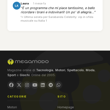
Laura
·
1 mese fa
LA
“È un programma che mi piace tantissimo, e bello
ricordare i brani e indovinarli! Un po' di allegria...”
↳ Ultima serata per Sarabanda Celebrity: vip in sfida
musicale su Italia 1
Magazine online di
Tecnologia
,
Motori
,
Spettacolo
,
Moda
,
Sport
e
Giochi
. Online dal 2005.
CATEGORIE
SITO
Motori
Homepage