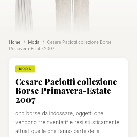
Home
/
Moda
/
Cesare Paciotti collezione Borse
Primavera-Estate 2007
MODA
Cesare Paciotti collezione
Borse Primavera-Estate
2007
ono borse da indossare, oggetti che
vengono “reinventati” e resi stilisticamente
attuali quelle che fanno parte della