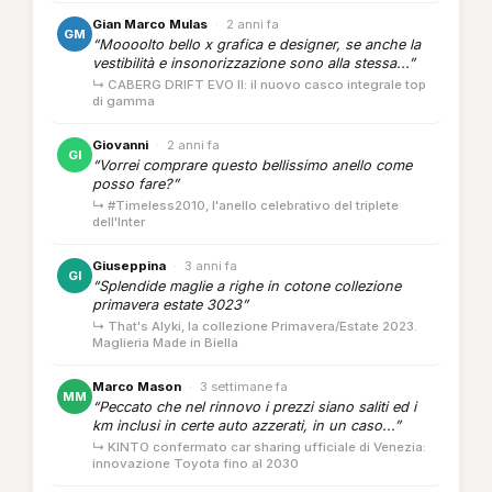
Gian Marco Mulas
·
2 anni fa
GM
“Moooolto bello x grafica e designer, se anche la
vestibilità e insonorizzazione sono alla stessa...”
↳ CABERG DRIFT EVO II: il nuovo casco integrale top
di gamma
Giovanni
·
2 anni fa
GI
“Vorrei comprare questo bellissimo anello come
posso fare?”
↳ #Timeless2010, l'anello celebrativo del triplete
dell'Inter
Giuseppina
·
3 anni fa
GI
“Splendide maglie a righe in cotone collezione
primavera estate 3023”
↳ That's Alyki, la collezione Primavera/Estate 2023.
Maglieria Made in Biella
Marco Mason
·
3 settimane fa
MM
“Peccato che nel rinnovo i prezzi siano saliti ed i
km inclusi in certe auto azzerati, in un caso...”
↳ KINTO confermato car sharing ufficiale di Venezia:
innovazione Toyota fino al 2030