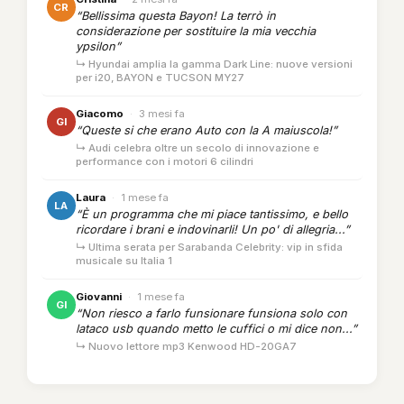
CR
“Bellissima questa Bayon! La terrò in
considerazione per sostituire la mia vecchia
ypsilon”
↳ Hyundai amplia la gamma Dark Line: nuove versioni
per i20, BAYON e TUCSON MY27
Giacomo
·
3 mesi fa
GI
“Queste si che erano Auto con la A maiuscola!”
↳ Audi celebra oltre un secolo di innovazione e
performance con i motori 6 cilindri
Laura
·
1 mese fa
LA
“È un programma che mi piace tantissimo, e bello
ricordare i brani e indovinarli! Un po' di allegria...”
↳ Ultima serata per Sarabanda Celebrity: vip in sfida
musicale su Italia 1
Giovanni
·
1 mese fa
GI
“Non riesco a farlo funsionare funsiona solo con
lataco usb quando metto le cuffici o mi dice non...”
↳ Nuovo lettore mp3 Kenwood HD-20GA7