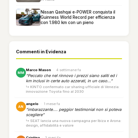
Nissan Qashqai e-POWER conquista il
Guinness World Record per efficienza
con 1.980 km con un pieno
Commenti in Evidenza
Marco Mason
·
4 settimane fa
MM
“Peccato che nel rinnovo i prezzi siano saliti ed i
km inclusi in certe auto azzerati, in un caso...”
↳ KINTO confermato car sharing ufficiale di Venezia:
innovazione Toyota fino al 2030
angelo
·
1 mese fa
AN
“imbarazzante.... peggior testimonial non si poteva
scegliere”
↳ SEAT lancia una nuova campagna per Ibiza e Arona:
design, affidabilità e valore
Cristina
·
2 mesi fa