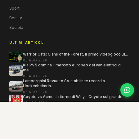
Sport
Beauty
Società
ULTIMI ARTICOLI
Warrior Cats: Clans of the Forest, il primo videogioco uf...
06 AGO 2026
Kia PV5 domina il mercato europeo dei van elettrici di
me...
06 AGO 2026
Lamborghini Revuelto SV stabilisce record a
Hockenheimrin...
06 AGO 2026
Coyote vs Acme: il ritorno di Willy il Coyote sul grande ...
06 AGO 2026
Copyright 2005–2026 ©
MEGAMODO
. Tutti i diritti sono riservati.
Powered by MEGACMS