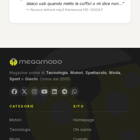
lataco usb quando metto le cuffici o mi dice non...”
↳ Nuovo lettore mp3 Kenwood HD-20GA7
Magazine online di
Tecnologia
,
Motori
,
Spettacolo
,
Moda
,
Sport
e
Giochi
. Online dal 2005.
CATEGORIE
SITO
Motori
Homepage
Tecnologia
Chi siamo
Moda
Contatti