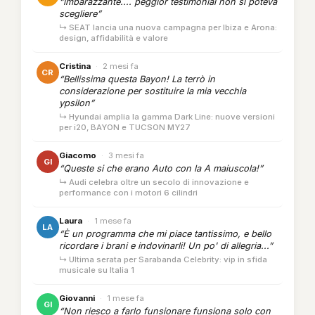
“imbarazzante.... peggior testimonial non si poteva
scegliere”
↳ SEAT lancia una nuova campagna per Ibiza e Arona:
design, affidabilità e valore
Cristina
·
2 mesi fa
CR
“Bellissima questa Bayon! La terrò in
considerazione per sostituire la mia vecchia
ypsilon”
↳ Hyundai amplia la gamma Dark Line: nuove versioni
per i20, BAYON e TUCSON MY27
Giacomo
·
3 mesi fa
GI
“Queste si che erano Auto con la A maiuscola!”
↳ Audi celebra oltre un secolo di innovazione e
performance con i motori 6 cilindri
Laura
·
1 mese fa
LA
“È un programma che mi piace tantissimo, e bello
ricordare i brani e indovinarli! Un po' di allegria...”
↳ Ultima serata per Sarabanda Celebrity: vip in sfida
musicale su Italia 1
Giovanni
·
1 mese fa
GI
“Non riesco a farlo funsionare funsiona solo con