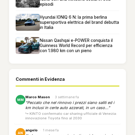
episodi
Hyundai IONIQ 6 N: la prima berlina
supersportiva elettrica del brand debutta
in Italia
Nissan Qashqai e-POWER conquista il
Guinness World Record per efficienza
con 1.980 km con un pieno
Commenti in Evidenza
Marco Mason
·
3 settimane fa
MM
“Peccato che nel rinnovo i prezzi siano saliti ed i
km inclusi in certe auto azzerati, in un caso...”
↳ KINTO confermato car sharing ufficiale di Venezia:
innovazione Toyota fino al 2030
angelo
·
1 mese fa
AN