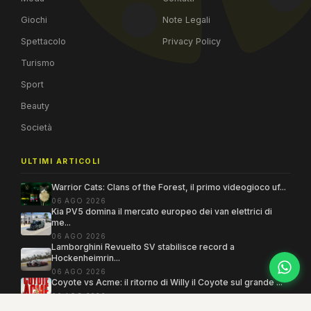
Giochi
Note Legali
Spettacolo
Privacy Policy
Turismo
Sport
Beauty
Società
ULTIMI ARTICOLI
Warrior Cats: Clans of the Forest, il primo videogioco uf...
06 AGO 2026
Kia PV5 domina il mercato europeo dei van elettrici di
me...
06 AGO 2026
Lamborghini Revuelto SV stabilisce record a
Hockenheimrin...
06 AGO 2026
Coyote vs Acme: il ritorno di Willy il Coyote sul grande ...
06 AGO 2026