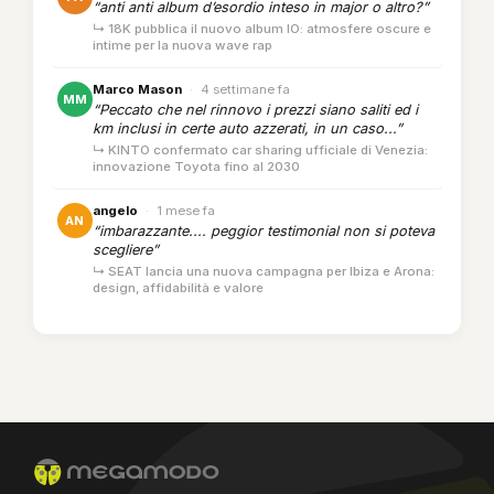
“anti anti album d’esordio inteso in major o altro?”
↳ 18K pubblica il nuovo album IO: atmosfere oscure e
intime per la nuova wave rap
Marco Mason
·
4 settimane fa
MM
“Peccato che nel rinnovo i prezzi siano saliti ed i
km inclusi in certe auto azzerati, in un caso...”
↳ KINTO confermato car sharing ufficiale di Venezia:
innovazione Toyota fino al 2030
angelo
·
1 mese fa
AN
“imbarazzante.... peggior testimonial non si poteva
scegliere”
↳ SEAT lancia una nuova campagna per Ibiza e Arona:
design, affidabilità e valore