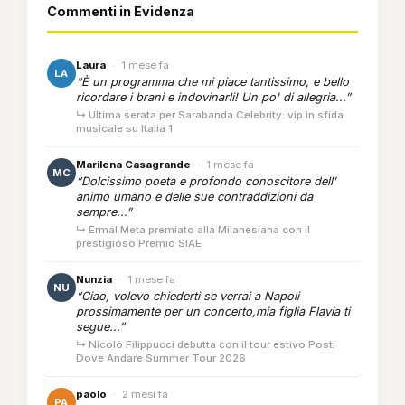
Commenti in Evidenza
Laura
·
1 mese fa
LA
“È un programma che mi piace tantissimo, e bello
ricordare i brani e indovinarli! Un po' di allegria...”
↳ Ultima serata per Sarabanda Celebrity: vip in sfida
musicale su Italia 1
Marilena Casagrande
·
1 mese fa
MC
“Dolcissimo poeta e profondo conoscitore dell'
animo umano e delle sue contraddizioni da
sempre...”
↳ Ermal Meta premiato alla Milanesiana con il
prestigioso Premio SIAE
Nunzia
·
1 mese fa
NU
“Ciao, volevo chiederti se verrai a Napoli
prossimamente per un concerto,mia figlia Flavia ti
segue...”
↳ Nicolò Filippucci debutta con il tour estivo Posti
Dove Andare Summer Tour 2026
paolo
·
2 mesi fa
PA