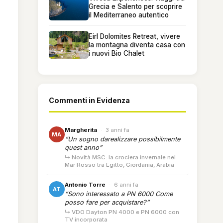
Grecia e Salento per scoprire
il Mediterraneo autentico
Eirl Dolomites Retreat, vivere
la montagna diventa casa con
i nuovi Bio Chalet
Commenti in Evidenza
Margherita
·
3 anni fa
MA
“Un sogno darealizzare possibilmente
quest anno”
↳ Novità MSC: la crociera invernale nel
Mar Rosso tra Egitto, Giordania, Arabia
Antonio Torre
·
6 anni fa
AT
“Sono interessato a PN 6000 Come
posso fare per acquistare?”
↳ VDO Dayton PN 4000 e PN 6000 con
TV incorporata