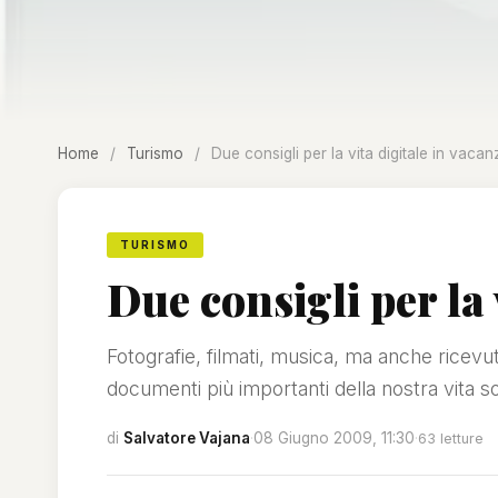
Home
/
Turismo
/
Due consigli per la vita digitale in vacan
TURISMO
Due consigli per la 
Fotografie, filmati, musica, ma anche ricevute
documenti più importanti della nostra vita s
di
Salvatore Vajana
·
08 Giugno 2009, 11:30
·
63 letture