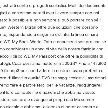
, estratti conto e progetti scolastici. Molti dei documenti
igitali e vorremmo poterli averli avere sempre con noi.
to è possibile e non sempre si può portare con sé il
e? Western Digital offre due soluzioni che possono
nte, rispondendo a esigenze distinte: la linea di hard
 rete WD My Book World.
Foto e documenti sempre con sé
condividere un anno di vita della nostra famiglia con i
ecco il disco WD My Passport che offre la possibilità di
tafogli. Cosa possiamo mettere in 500GB? Fino a 142.800
000 file mp3 per condividere la nostra musica preferita o
re di filmati in qualità DVD tra saggi scolastici, matrimoni
remo fare è partire felici per le vacanze, raggiungere i
so il loro computer le emozioni che abbiamo vissuto
edere sempre e ovunque ai propri dati Ma se non
ndo digitale e abbiamo l’esigenza di poter accedere a