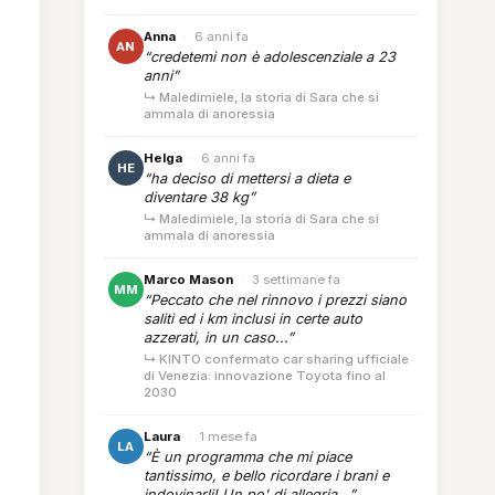
Anna
·
6 anni fa
AN
“credetemi non è adolescenziale a 23
anni”
↳ Maledimiele, la storia di Sara che si
ammala di anoressia
Helga
·
6 anni fa
HE
“ha deciso di mettersi a dieta e
diventare 38 kg”
↳ Maledimiele, la storia di Sara che si
ammala di anoressia
Marco Mason
·
3 settimane fa
MM
“Peccato che nel rinnovo i prezzi siano
saliti ed i km inclusi in certe auto
azzerati, in un caso...”
↳ KINTO confermato car sharing ufficiale
di Venezia: innovazione Toyota fino al
2030
Laura
·
1 mese fa
LA
“È un programma che mi piace
tantissimo, e bello ricordare i brani e
indovinarli! Un po' di allegria...”