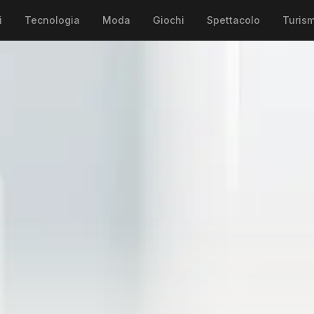
i
Tecnologia
Moda
Giochi
Spettacolo
Turis