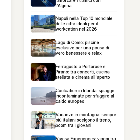
rafforzare i traffici con
l'Algeria
Napoli nella Top 10 mondiale
delle città ideali per il
workcation nel 2026
Lago di Como: piscine
esclusive per una pausa di
vero benessere e relax
Ferragosto a Portorose e
Pirano: tra concerti, cucina
stellata e cinema all'aperto
Coolcation in Irlanda: spiagge
incontaminate per sfuggire al
caldo europeo
Vacanze in montagna: sempre
più italiani scelgono il treno,
boom tra i giovani
Vivosa Experiences: viaggi tra