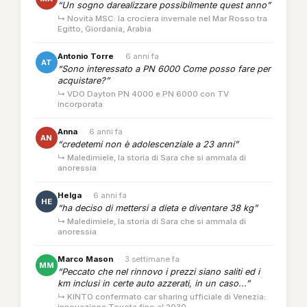
“Un sogno darealizzare possibilmente quest anno”
↳ Novità MSC: la crociera invernale nel Mar Rosso tra
Egitto, Giordania, Arabia
Antonio Torre
·
6 anni fa
AT
“Sono interessato a PN 6000 Come posso fare per
acquistare?”
↳ VDO Dayton PN 4000 e PN 6000 con TV
incorporata
Anna
·
6 anni fa
AN
“credetemi non è adolescenziale a 23 anni”
↳ Maledimiele, la storia di Sara che si ammala di
anoressia
Helga
·
6 anni fa
HE
“ha deciso di mettersi a dieta e diventare 38 kg”
↳ Maledimiele, la storia di Sara che si ammala di
anoressia
Marco Mason
·
3 settimane fa
MM
“Peccato che nel rinnovo i prezzi siano saliti ed i
km inclusi in certe auto azzerati, in un caso...”
↳ KINTO confermato car sharing ufficiale di Venezia: