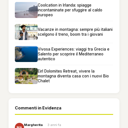
Coolcation in Irlanda: spiagge
incontaminate per sfuggire al caldo
europeo
Vacanze in montagna: sempre più italiani
scelgono il treno, boom tra i giovani
Vivosa Experiences: viaggi tra Grecia e
Salento per scoprire il Mediterraneo
autentico
Eirl Dolomites Retreat, vivere la
montagna diventa casa con i nuovi Bio
Chalet
Commenti in Evidenza
Margherita
·
3 anni fa
MA