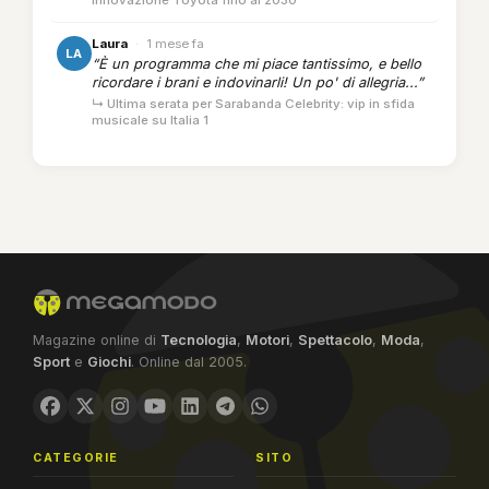
innovazione Toyota fino al 2030
Laura
·
1 mese fa
LA
“È un programma che mi piace tantissimo, e bello
ricordare i brani e indovinarli! Un po' di allegria...”
↳ Ultima serata per Sarabanda Celebrity: vip in sfida
musicale su Italia 1
Magazine online di
Tecnologia
,
Motori
,
Spettacolo
,
Moda
,
Sport
e
Giochi
. Online dal 2005.
CATEGORIE
SITO