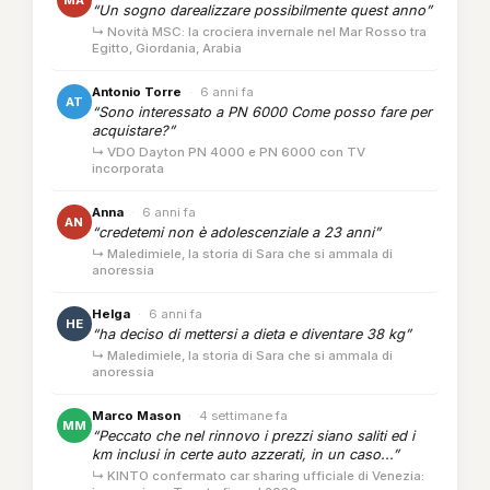
MA
“Un sogno darealizzare possibilmente quest anno”
↳ Novità MSC: la crociera invernale nel Mar Rosso tra
Egitto, Giordania, Arabia
Antonio Torre
·
6 anni fa
AT
“Sono interessato a PN 6000 Come posso fare per
acquistare?”
↳ VDO Dayton PN 4000 e PN 6000 con TV
incorporata
Anna
·
6 anni fa
AN
“credetemi non è adolescenziale a 23 anni”
↳ Maledimiele, la storia di Sara che si ammala di
anoressia
Helga
·
6 anni fa
HE
“ha deciso di mettersi a dieta e diventare 38 kg”
↳ Maledimiele, la storia di Sara che si ammala di
anoressia
Marco Mason
·
4 settimane fa
MM
“Peccato che nel rinnovo i prezzi siano saliti ed i
km inclusi in certe auto azzerati, in un caso...”
↳ KINTO confermato car sharing ufficiale di Venezia: