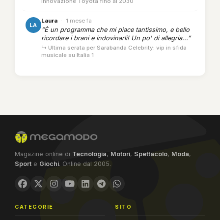
innovazione Toyota fino al 2030
Laura
·
1 mese fa
LA
“È un programma che mi piace tantissimo, e bello
ricordare i brani e indovinarli! Un po' di allegria...”
↳ Ultima serata per Sarabanda Celebrity: vip in sfida
musicale su Italia 1
Magazine online di
Tecnologia
,
Motori
,
Spettacolo
,
Moda
,
Sport
e
Giochi
. Online dal 2005.
CATEGORIE
SITO