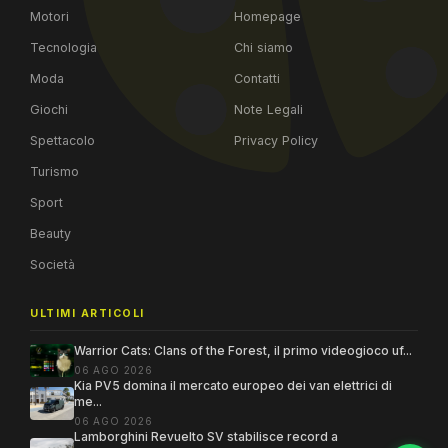
Motori
Homepage
Tecnologia
Chi siamo
Moda
Contatti
Giochi
Note Legali
Spettacolo
Privacy Policy
Turismo
Sport
Beauty
Società
ULTIMI ARTICOLI
Warrior Cats: Clans of the Forest, il primo videogioco uf...
06 AGO 2026
Kia PV5 domina il mercato europeo dei van elettrici di
me...
06 AGO 2026
Lamborghini Revuelto SV stabilisce record a