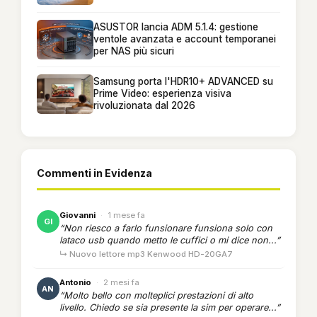
ASUSTOR lancia ADM 5.1.4: gestione
ventole avanzata e account temporanei
per NAS più sicuri
Samsung porta l'HDR10+ ADVANCED su
Prime Video: esperienza visiva
rivoluzionata dal 2026
Commenti in Evidenza
Giovanni
·
1 mese fa
GI
“Non riesco a farlo funsionare funsiona solo con
lataco usb quando metto le cuffici o mi dice non...”
↳ Nuovo lettore mp3 Kenwood HD-20GA7
Antonio
·
2 mesi fa
AN
“Molto bello con molteplici prestazioni di alto
livello. Chiedo se sia presente la sim per operare...”