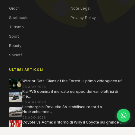
Giochi
Note Legali
Spettacolo
Privacy Policy
Turismo
Sport
Beauty
Società
ULTIMI ARTICOLI
Warrior Cats: Clans of the Forest, il primo videogioco uf...
06 AGO 2026
Kia PV5 domina il mercato europeo dei van elettrici di
me...
06 AGO 2026
Lamborghini Revuelto SV stabilisce record a
Hockenheimrin...
06 AGO 2026
Coyote vs Acme: il ritorno di Willy il Coyote sul grande ...
06 AGO 2026