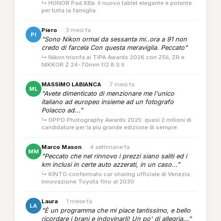
↳ HONOR Pad X8b: il nuovo tablet elegante e potente
per tutta la famiglia
Piero
·
3 mesi fa
PI
“Sono Nikon ormai da sessanta mi..ora a 91 non
credo di farcela Con questa meraviglia. Peccato”
↳ Nikon trionfa ai TIPA Awards 2026 con Z5II, ZR e
NIKKOR Z 24-70mm f/2.8 S II
MASSIMO LABIANCA
·
7 mesi fa
ML
“Avete dimenticato di menzionare me l'unico
italiano ad europeo insieme ad un fotografo
Polacco ad...”
↳ OPPO Photography Awards 2025: quasi 2 milioni di
candidature per la più grande edizione di sempre
Marco Mason
·
4 settimane fa
MM
“Peccato che nel rinnovo i prezzi siano saliti ed i
km inclusi in certe auto azzerati, in un caso...”
↳ KINTO confermato car sharing ufficiale di Venezia:
innovazione Toyota fino al 2030
Laura
·
1 mese fa
LA
“È un programma che mi piace tantissimo, e bello
ricordare i brani e indovinarli! Un po' di allegria...”