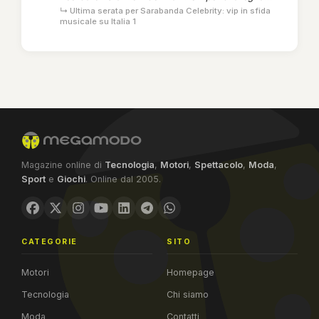
↳ Ultima serata per Sarabanda Celebrity: vip in sfida
musicale su Italia 1
Magazine online di
Tecnologia
,
Motori
,
Spettacolo
,
Moda
,
Sport
e
Giochi
. Online dal 2005.
CATEGORIE
SITO
Motori
Homepage
Tecnologia
Chi siamo
Moda
Contatti