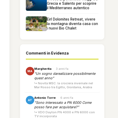
Grecia e Salento per scoprire
il Mediterraneo autentico
Eirl Dolomites Retreat, vivere
la montagna diventa casa con
i nuovi Bio Chalet
Commenti in Evidenza
Margherita
·
3 anni fa
MA
“Un sogno darealizzare possibilmente
quest anno”
↳ Novità MSC: la crociera invernale nel
Mar Rosso tra Egitto, Giordania, Arabia
Antonio Torre
·
6 anni fa
AT
“Sono interessato a PN 6000 Come
posso fare per acquistare?”
↳ VDO Dayton PN 4000 e PN 6000 con
TV incorporata