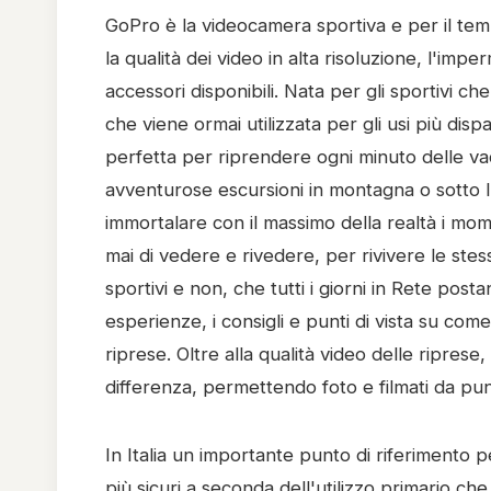
GoPro è la videocamera sportiva e per il tem
la qualità dei video in alta risoluzione, l'imp
accessori disponibili. Nata per gli sportivi c
che viene ormai utilizzata per gli usi più dis
perfetta per riprendere ogni minuto delle va
avventurose escursioni in montagna o sotto l
immortalare con il massimo della realtà i mome
mai di vedere e rivedere, per rivivere le ste
sportivi e non, che tutti i giorni in Rete pos
esperienze, i consigli e punti di vista su co
riprese. Oltre alla qualità video delle riprese,
differenza, permettendo foto e filmati da punt
In Italia un importante punto di riferimento pe
più sicuri a seconda dell'utilizzo primario ch