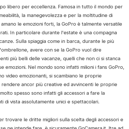
po libero per eccellenza. Famosa in tutto il mondo per
ermeabilità, la manegevolezza e per la moltitudine di
he amano le emozioni forti, la GoPro è talmente versatile
parati. In particolare durante l'estate è una compagna
canze. Sulla spiaggia come in barca, durante le più
'ombrellone, avere con se la GoPro vuol dire
nti più belli delle vacanze, quelli che non ci si stanca
sse emozioni.
Nel mondo sono infatti milioni i fans GoPro,
tano video emozionanti, si scambiano le proprie
me rendere ancor più creative ed avvincenti le proprie
 molto spesso sono infatti gli accessori a fare la
i di vista assolutamente unici e spettacolari.
r trovare le dritte migliori sulla scelta degli accessori e
e se ne intende fare, è sicuramente GoCamera.it. ltre ad