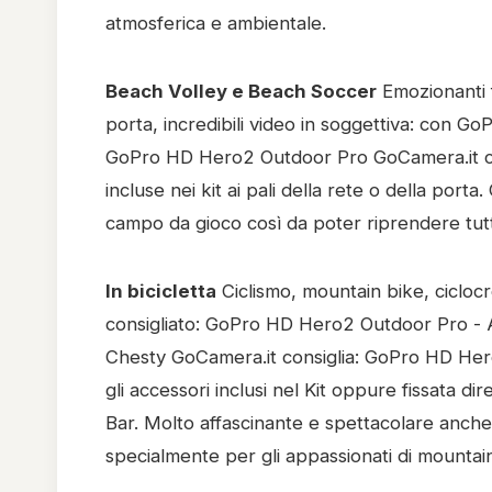
atmosferica e ambientale.
Beach Volley e Beach Soccer
Emozionanti fil
porta, incredibili video in soggettiva: con GoPr
GoPro HD Hero2 Outdoor Pro GoCamera.it cons
incluse nei kit ai pali della rete o della por
campo da gioco così da poter riprendere tutte
In bicicletta
Ciclismo, mountain bike, cicloc
consigliato: GoPro HD Hero2 Outdoor Pro - Acc
Chesty GoCamera.it consiglia: GoPro HD Her
gli accessori inclusi nel Kit oppure fissata di
Bar. Molto affascinante e spettacolare anche l
specialmente per gli appassionati di mountain