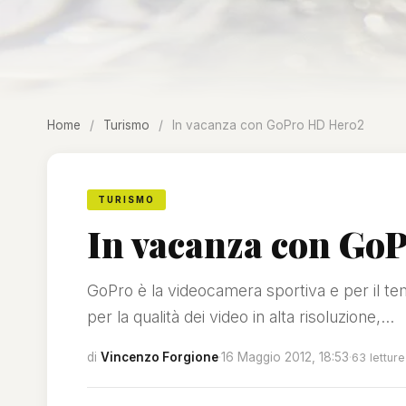
Home
/
Turismo
/
In vacanza con GoPro HD Hero2
TURISMO
In vacanza con Go
GoPro è la videocamera sportiva e per il te
per la qualità dei video in alta risoluzione,...
di
Vincenzo Forgione
·
16 Maggio 2012, 18:53
·
63 letture