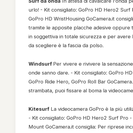
Surf da onda
In attesa di cavalcare l'onda p
urlo! - Kit consigliato: GoPro HD Hero2 Surf P
GoPro HD WristHousing GoCamera.it consiglia
tramite le apposite placche adesive oppure t
in soggettiva in totale sicurezza e per avere 
da scegliere è la fascia da polso.
Windsurf
Per vivere e rivivere la sensazione d
onde sanno dare. - Kit consigliato: GoPro HD 
GoPro Ride Hero, GoPro Roll Bar GoCamera.it
strambata, puoi fissare al boma la videocame
Kitesurf
La videocamera GoPro è la più utilizz
- Kit consigliato: GoPro HD Hero2 Surf Pro - A
Mount GoCamera.it consiglia: Per riprese incr