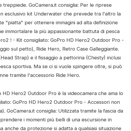
treppiede. GoCamera.it consiglia: Per le riprese
 esclusivo kit Underwater che prevede tra l'altro la
te "piatta" per ottenere immagini ad alta definizione
 immortalare la più appassionante battuta di pesca
ro2 ! - Kit consigliato: GoPro HD Hero2 Outdoor Pro -
saggio sul petto), Ride Hero, Retro Case Galleggiante.
(Head Strap) e il fissaggio a pettorina (Chesty) inclusi
 pesca sportiva. Ma se ci si vuole spingere oltre, si può
canne tramite l'accessorio Ride Hero.
 HD Hero2 Outdoor Pro è la videocamera che ama lo
nsigliato: GoPro HD Hero2 Outdoor Pro - Accessori non
na). GoCamera.it consiglia: Utilizzata tramite la fascia da
riprendere i momenti più belli di una escursione in
 anche da protezione si adatta a qualsiasi situazione