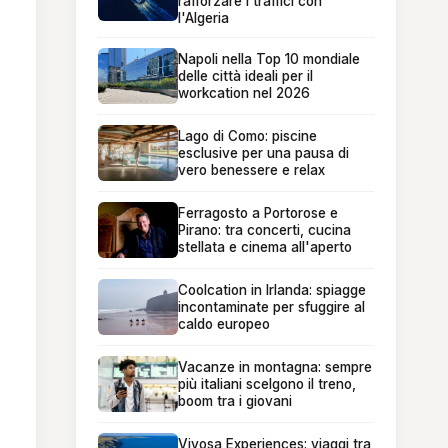
rafforzare i traffici con
l'Algeria
Napoli nella Top 10 mondiale
delle città ideali per il
workcation nel 2026
Lago di Como: piscine
esclusive per una pausa di
vero benessere e relax
Ferragosto a Portorose e
Pirano: tra concerti, cucina
stellata e cinema all'aperto
Coolcation in Irlanda: spiagge
incontaminate per sfuggire al
caldo europeo
Vacanze in montagna: sempre
più italiani scelgono il treno,
boom tra i giovani
Vivosa Experiences: viaggi tra