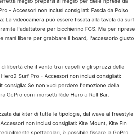
erfetta meglio preparsi al meglio per delle riprese da
ro - Accessori non inclusi consigliati: Fascia da Polso
: La videocamera può essere fissata alla tavola da surf
ramite l'adattatore per bicchierino FCS. Ma per riprese
le mani libere per grabbare il board, l'accessorio giusto
i libertà che il vento tra i capelli e gli spruzzi delle
Hero2 Surf Pro - Accessori non inclusi consigliati:
 consiglia: Se non vuoi perdere l'emozione della
ra GoPro con i morsetti Ride Hero o Roll Bar.
ata dai kiter di tutte le tipologie, dal wave al freestyle
ccessori non inclusi consigliati: Kite Mount, Kite Fin
edibilmente spettacolari, è possibile fissare la GoPro