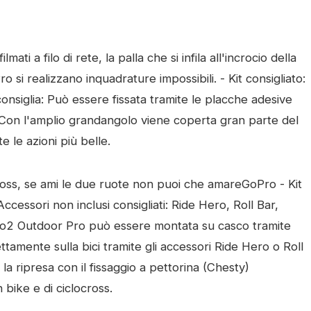
mati a filo di rete, la palla che si infila all'incrocio della
o si realizzano inquadrature impossibili. - Kit consigliato:
iglia: Può essere fissata tramite le placche adesive
ta. Con l'amplio grandangolo viene coperta gran parte del
 le azioni più belle.
ross, se ami le due ruote non puoi che amareGoPro - Kit
essori non inclusi consigliati: Ride Hero, Roll Bar,
o2 Outdoor Pro può essere montata su casco tramite
rettamente sulla bici tramite gli accessori Ride Hero o Roll
a ripresa con il fissaggio a pettorina (Chesty)
 bike e di ciclocross.