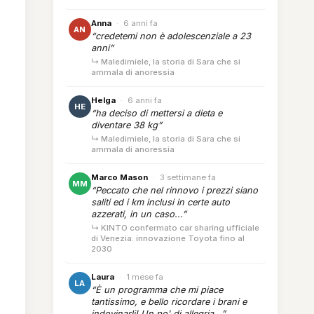
Anna
·
6 anni fa
AN
“credetemi non è adolescenziale a 23
anni”
↳ Maledimiele, la storia di Sara che si
ammala di anoressia
Helga
·
6 anni fa
HE
“ha deciso di mettersi a dieta e
diventare 38 kg”
↳ Maledimiele, la storia di Sara che si
ammala di anoressia
Marco Mason
·
3 settimane fa
MM
“Peccato che nel rinnovo i prezzi siano
saliti ed i km inclusi in certe auto
azzerati, in un caso...”
↳ KINTO confermato car sharing ufficiale
di Venezia: innovazione Toyota fino al
2030
Laura
·
1 mese fa
LA
“È un programma che mi piace
tantissimo, e bello ricordare i brani e
indovinarli! Un po' di allegria...”