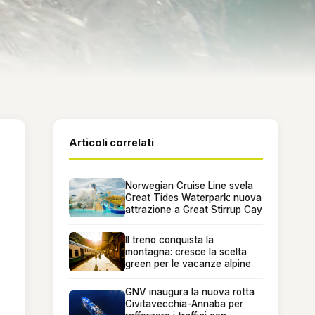
Articoli correlati
Norwegian Cruise Line svela
Great Tides Waterpark: nuova
attrazione a Great Stirrup Cay
Il treno conquista la
montagna: cresce la scelta
green per le vacanze alpine
GNV inaugura la nuova rotta
Civitavecchia-Annaba per