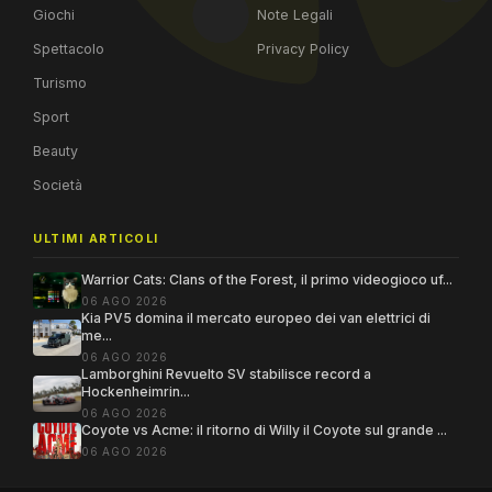
Giochi
Note Legali
Spettacolo
Privacy Policy
Turismo
Sport
Beauty
Società
ULTIMI ARTICOLI
Warrior Cats: Clans of the Forest, il primo videogioco uf...
06 AGO 2026
Kia PV5 domina il mercato europeo dei van elettrici di
me...
06 AGO 2026
Lamborghini Revuelto SV stabilisce record a
Hockenheimrin...
06 AGO 2026
Coyote vs Acme: il ritorno di Willy il Coyote sul grande ...
06 AGO 2026