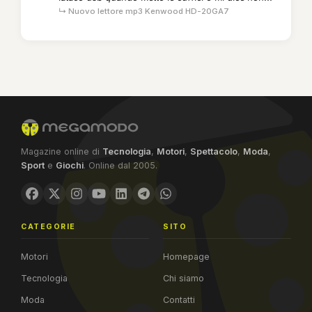
↳ Nuovo lettore mp3 Kenwood HD-20GA7
Magazine online di
Tecnologia
,
Motori
,
Spettacolo
,
Moda
,
Sport
e
Giochi
. Online dal 2005.
CATEGORIE
SITO
Motori
Homepage
Tecnologia
Chi siamo
Moda
Contatti