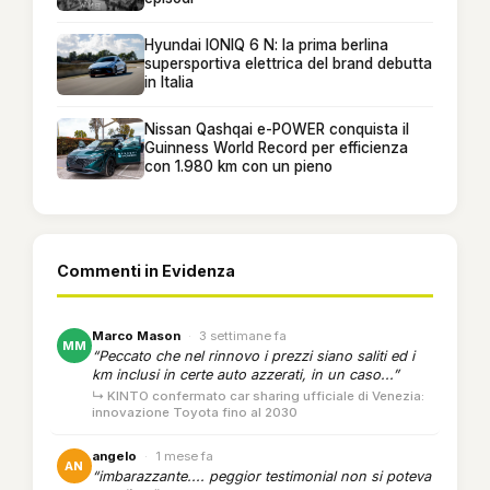
Hyundai IONIQ 6 N: la prima berlina
supersportiva elettrica del brand debutta
in Italia
Nissan Qashqai e-POWER conquista il
Guinness World Record per efficienza
con 1.980 km con un pieno
Commenti in Evidenza
Marco Mason
·
3 settimane fa
MM
“Peccato che nel rinnovo i prezzi siano saliti ed i
km inclusi in certe auto azzerati, in un caso...”
↳ KINTO confermato car sharing ufficiale di Venezia:
innovazione Toyota fino al 2030
angelo
·
1 mese fa
AN
“imbarazzante.... peggior testimonial non si poteva