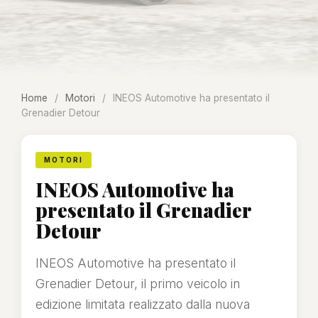
Home
/
Motori
/
INEOS Automotive ha presentato il
Grenadier Detour
MOTORI
INEOS Automotive ha
presentato il Grenadier
Detour
INEOS Automotive ha presentato il
Grenadier Detour, il primo veicolo in
edizione limitata realizzato dalla nuova