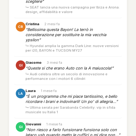
scegliere”
↳ SEAT lancia una nuova campagna per Ibiza e Arona:
design, affidabilità e valore
Cristina
·
2 mesi fa
CR
“Bellissima questa Bayon! La terrò in
considerazione per sostituire la mia vecchia
ypsilon”
↳ Hyundai amplia la gamma Dark Line: nuove versioni
per i20, BAYON e TUCSON MY27
Giacomo
·
3 mesi fa
GI
“Queste si che erano Auto con la A maiuscola!”
↳ Audi celebra oltre un secolo di innovazione e
performance con i motori 6 cilindri
Laura
·
1 mese fa
LA
“È un programma che mi piace tantissimo, e bello
ricordare i brani e indovinarli! Un po' di allegria...”
↳ Ultima serata per Sarabanda Celebrity: vip in sfida
musicale su Italia 1
Giovanni
·
1 mese fa
GI
“Non riesco a farlo funsionare funsiona solo con
lataco usb quando metto le cuffici o mi dice non...”