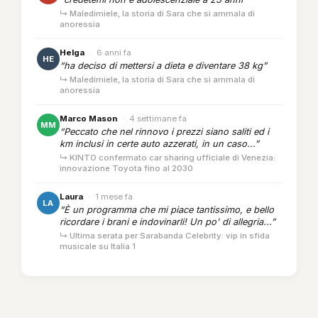
↳ Maledimiele, la storia di Sara che si ammala di
anoressia
Helga
·
6 anni fa
HE
“ha deciso di mettersi a dieta e diventare 38 kg”
↳ Maledimiele, la storia di Sara che si ammala di
anoressia
Marco Mason
·
4 settimane fa
MM
“Peccato che nel rinnovo i prezzi siano saliti ed i
km inclusi in certe auto azzerati, in un caso...”
↳ KINTO confermato car sharing ufficiale di Venezia:
innovazione Toyota fino al 2030
Laura
·
1 mese fa
LA
“È un programma che mi piace tantissimo, e bello
ricordare i brani e indovinarli! Un po' di allegria...”
↳ Ultima serata per Sarabanda Celebrity: vip in sfida
musicale su Italia 1