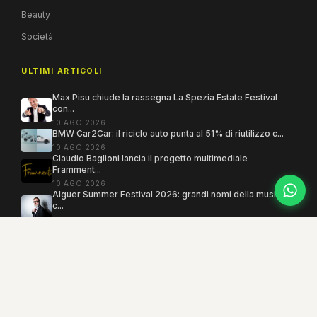
Beauty
Società
ULTIMI ARTICOLI
Max Pisu chiude la rassegna La Spezia Estate Festival
con...
10 AGO 2026
BMW Car2Car: il riciclo auto punta al 51% di riutilizzo c...
10 AGO 2026
Claudio Baglioni lancia il progetto multimediale
Framment...
10 AGO 2026
Alguer Summer Festival 2026: grandi nomi della musica e
c...
10 AGO 2026
Copyright 2005–2026 ©
MEGAMODO
. Tutti i diritti sono riservati.
Powered by MEGACMS
Testata giornalistica quotidiana registrata presso il Tribunale di Benevento con