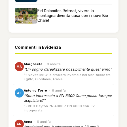
Eirl Dolomites Retreat, vivere la
montagna diventa casa con i nuovi Bio
Chalet
Commenti in Evidenza
Margherita
·
3 anni fa
MA
“Un sogno darealizzare possibilmente quest anno”
↳ Novità MSC: la crociera invernale nel Mar Rosso tra
Egitto, Giordania, Arabia
Antonio Torre
·
6 anni fa
AT
“Sono interessato a PN 6000 Come posso fare per
acquistare?”
↳ VDO Dayton PN 4000 e PN 6000 con TV
incorporata
Anna
·
6 anni fa
AN
“credetemi non è adolescenziale a 23 anni”