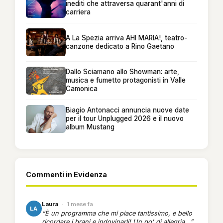
inediti che attraversa quarant'anni di
carriera
A La Spezia arriva AHI MARIA!, teatro-
canzone dedicato a Rino Gaetano
Dallo Sciamano allo Showman: arte,
musica e fumetto protagonisti in Valle
Camonica
Biagio Antonacci annuncia nuove date
per il tour Unplugged 2026 e il nuovo
album Mustang
Commenti in Evidenza
Laura
·
1 mese fa
LA
“È un programma che mi piace tantissimo, e bello
ricordare i brani e indovinarli! Un po' di allegria...”