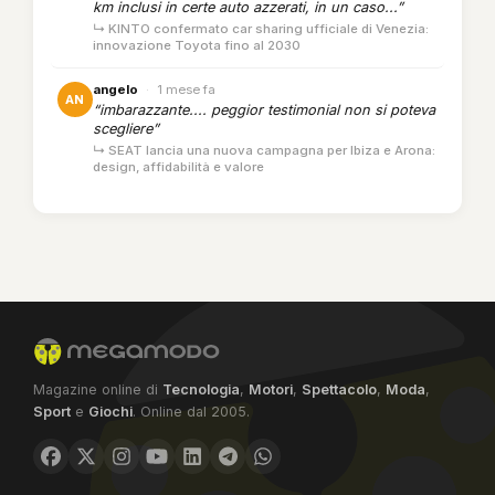
km inclusi in certe auto azzerati, in un caso...”
↳ KINTO confermato car sharing ufficiale di Venezia:
innovazione Toyota fino al 2030
angelo
·
1 mese fa
AN
“imbarazzante.... peggior testimonial non si poteva
scegliere”
↳ SEAT lancia una nuova campagna per Ibiza e Arona:
design, affidabilità e valore
Magazine online di
Tecnologia
,
Motori
,
Spettacolo
,
Moda
,
Sport
e
Giochi
. Online dal 2005.