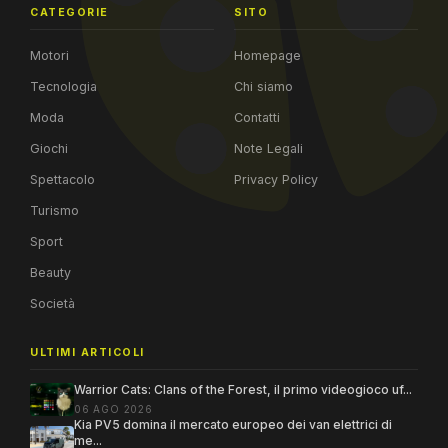
CATEGORIE
SITO
Motori
Homepage
Tecnologia
Chi siamo
Moda
Contatti
Giochi
Note Legali
Spettacolo
Privacy Policy
Turismo
Sport
Beauty
Società
ULTIMI ARTICOLI
Warrior Cats: Clans of the Forest, il primo videogioco uf...
06 AGO 2026
Kia PV5 domina il mercato europeo dei van elettrici di
me...