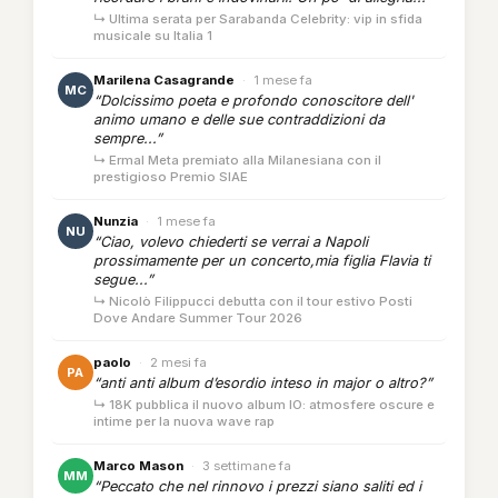
↳ Ultima serata per Sarabanda Celebrity: vip in sfida
musicale su Italia 1
Marilena Casagrande
·
1 mese fa
MC
“Dolcissimo poeta e profondo conoscitore dell'
animo umano e delle sue contraddizioni da
sempre...”
↳ Ermal Meta premiato alla Milanesiana con il
prestigioso Premio SIAE
Nunzia
·
1 mese fa
NU
“Ciao, volevo chiederti se verrai a Napoli
prossimamente per un concerto,mia figlia Flavia ti
segue...”
↳ Nicolò Filippucci debutta con il tour estivo Posti
Dove Andare Summer Tour 2026
paolo
·
2 mesi fa
PA
“anti anti album d’esordio inteso in major o altro?”
↳ 18K pubblica il nuovo album IO: atmosfere oscure e
intime per la nuova wave rap
Marco Mason
·
3 settimane fa
MM
“Peccato che nel rinnovo i prezzi siano saliti ed i