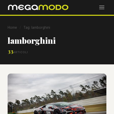
Home
/
Tag: lamborghini
lamborghini
33
ARTICOLI