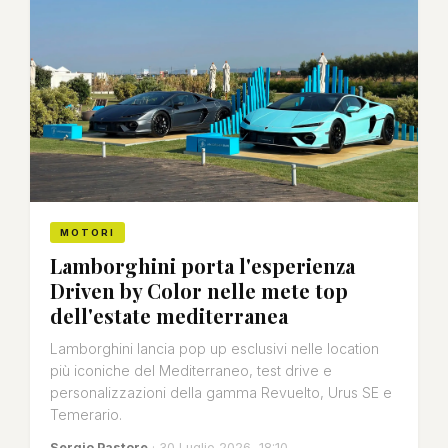
MOTORI
Lamborghini porta l'esperienza
Driven by Color nelle mete top
dell'estate mediterranea
Lamborghini lancia pop up esclusivi nelle location
più iconiche del Mediterraneo, test drive e
personalizzazioni della gamma Revuelto, Urus SE e
Temerario.
Sergio Pastore
· 30 Luglio 2026, 18:10