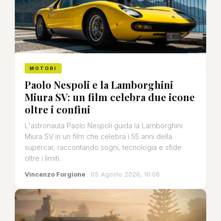
MOTORI
Paolo Nespoli e la Lamborghini
Miura SV: un film celebra due icone
oltre i confini
L'astronauta Paolo Nespoli guida la Lamborghini
Miura SV in un film che celebra i 55 anni della
supercar, raccontando sogni, tecnologia e sfide
oltre i limiti.
Vincenzo Forgione
· 05 Agosto 2026, 10:06