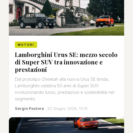
MOTORI
Lamborghini Urus SE: mezzo secolo
di Super SUV tra innovazione e
prestazioni
Dal prototipo Cheetah alla nuova Urus SE ibrida,
Lamborghini celebra 50 anni di Super SUV
rivoluzionando lusso, prestazioni e sostenibilità nel
segmento.
Sergio Pastore
· 22 Giugno 2026, 13:16