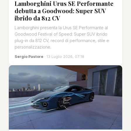
Lamborghini Urus SE Performante
debutta a Goodwood: Super SUV
ibrido da 812 CV
Lamborghini presenta la Urus SE Performante al
Goodwood Festival of Speed: Super SUV ibrido
plug-in da 812 CV, record di performance, stile e
personalizzazione.
Sergio Pastore
· 13 Luglio 2026, 07:18