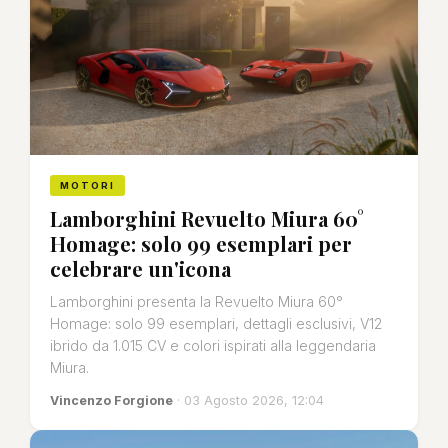
MOTORI
Lamborghini Revuelto Miura 60°
Homage: solo 99 esemplari per
celebrare un'icona
Lamborghini presenta la Revuelto Miura 60°
Homage: solo 99 esemplari, dettagli esclusivi, V12
ibrido da 1.015 CV e colori ispirati alla leggendaria
Miura.
Vincenzo Forgione
· 03 Agosto 2026, 12:04