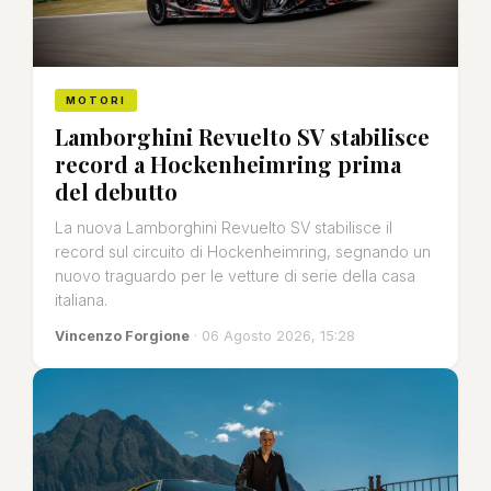
MOTORI
Lamborghini Revuelto SV stabilisce
record a Hockenheimring prima
del debutto
La nuova Lamborghini Revuelto SV stabilisce il
record sul circuito di Hockenheimring, segnando un
nuovo traguardo per le vetture di serie della casa
italiana.
Vincenzo Forgione
· 06 Agosto 2026, 15:28