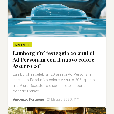
MOTORI
Lamborghini festeggia 20 anni di
Ad Personam con il nuovo colore
Azzurro 20°
Lamborghini celebra i 20 anni di Ad Personam
lanciando l'esclusivo colore Azzurro 20°, ispirato
alla Miura Roadster e disponibile solo per un
periodo limitato.
Vincenzo Forgione
· 21 Maggio 2026, 11:11