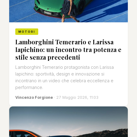
MOTORI
Lamborghini Temerario e Larissa
Iapichino: un incontro tra potenza e
stile senza precedenti
Lamborghini Temerario protagonista con Larissa
Iapichino: sportività, design e innovazione si
incontrano in un video che celebra eccellenza e
performance.
Vincenzo Forgione
· 27 Maggio 2026, 11:03