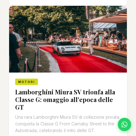
MOTORI
Lamborghini Miura SV trionfa alla
Classe G: omaggio all'epoca delle
GT
Una rara Lamborghini Miura SV di collezione privata
conquista la Classe G From Carnaby Street to the
Autostrada, celebrando il mito delle GT.