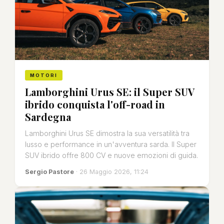
MOTORI
Lamborghini Urus SE: il Super SUV
ibrido conquista l'off-road in
Sardegna
Lamborghini Urus SE dimostra la sua versatilità tra
lusso e performance in un'avventura sarda. Il Super
SUV ibrido offre 800 CV e nuove emozioni di guida.
Sergio Pastore
· 26 Maggio 2026, 11:24