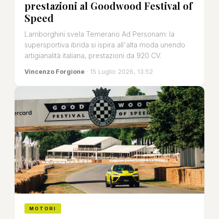
prestazioni al Goodwood Festival of
Speed
Lamborghini svela Temerario Ad Personam: la
supersportiva ibrida si ispira all'alta moda unendo
artigianalità italiana, prestazioni da 920 CV.
Vincenzo Forgione
· 15 Luglio 2026, 13:52
MOTORI