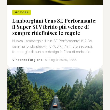
MOTORI
Lamborghini Urus SE Performante:
il Super SUV ibrido più veloce di
sempre ridefinisce le regole
Nuova Lamborghini Urus SE Performante: 812 CV,
sistema ibrido plug-in, 0-100 km/h in 3,3 secondi,
tecnologie di punta e design in fibra di carbonio.
Vincenzo Forgione
· 01 Luglio 2026, 12:44