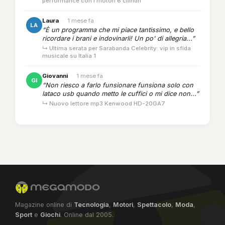
performance con i motori 6 cilindri
Laura
·
1 mese fa
LA
“È un programma che mi piace tantissimo, e bello
ricordare i brani e indovinarli! Un po' di allegria...”
↳ Ultima serata per Sarabanda Celebrity: vip in sfida
musicale su Italia 1
Giovanni
·
1 mese fa
GI
“Non riesco a farlo funsionare funsiona solo con
lataco usb quando metto le cuffici o mi dice non...”
↳ Nuovo lettore mp3 Kenwood HD-20GA7
Magazine online di
Tecnologia
,
Motori
,
Spettacolo
,
Moda
,
Sport
e
Giochi
. Online dal 2005.