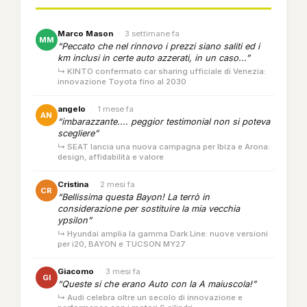
Marco Mason
·
3 settimane fa
MM
“Peccato che nel rinnovo i prezzi siano saliti ed i
km inclusi in certe auto azzerati, in un caso...”
↳ KINTO confermato car sharing ufficiale di Venezia:
innovazione Toyota fino al 2030
angelo
·
1 mese fa
AN
“imbarazzante.... peggior testimonial non si poteva
scegliere”
↳ SEAT lancia una nuova campagna per Ibiza e Arona:
design, affidabilità e valore
Cristina
·
2 mesi fa
CR
“Bellissima questa Bayon! La terrò in
considerazione per sostituire la mia vecchia
ypsilon”
↳ Hyundai amplia la gamma Dark Line: nuove versioni
per i20, BAYON e TUCSON MY27
Giacomo
·
3 mesi fa
GI
“Queste si che erano Auto con la A maiuscola!”
↳ Audi celebra oltre un secolo di innovazione e