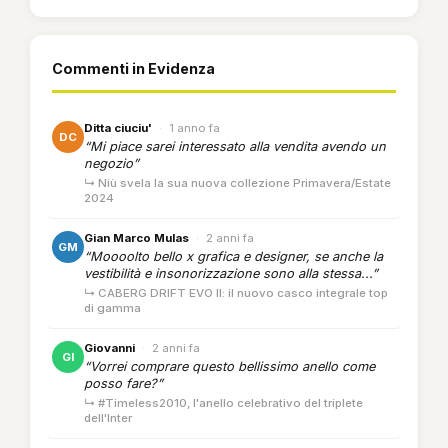
Commenti in Evidenza
Ditta ciuciu'
·
1 anno fa
DC
“Mi piace sarei interessato alla vendita avendo un
negozio”
↳ Niù svela la sua nuova collezione Primavera/Estate
2024
Gian Marco Mulas
·
2 anni fa
GM
“Moooolto bello x grafica e designer, se anche la
vestibilità e insonorizzazione sono alla stessa...”
↳ CABERG DRIFT EVO II: il nuovo casco integrale top
di gamma
Giovanni
·
2 anni fa
GI
“Vorrei comprare questo bellissimo anello come
posso fare?”
↳ #Timeless2010, l'anello celebrativo del triplete
dell'Inter