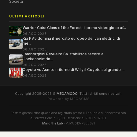
Società
ULTIMI ARTICOLI
Warrior Cats: Clans of the Forest, il primo videogioco uf...
06 AGO 2026
Kia PV5 domina il mercato europeo dei van elettrici di
me...
06 AGO 2026
Lamborghini Revuelto SV stabilisce record a
Hockenheimrin...
06 AGO 2026
Coyote vs Acme: il ritorno di Willy il Coyote sul grande ...
06 AGO 2026
Copyright 2005–2026 ©
MEGAMODO
. Tutti i diritti sono riservati.
Powered by MEGACMS
Testata giornalistica quotidiana registrata presso il Tribunale di Benevento con
autorizzazione n. 3/08. Iscrizione al ROC n. 17031.
Mind the Lab
· P.IVA 01377360621