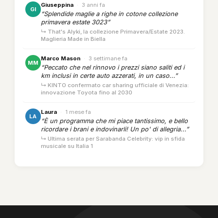
Giuseppina
·
3 anni fa
GI
“Splendide maglie a righe in cotone collezione
primavera estate 3023”
↳ That's Alyki, la collezione Primavera/Estate 2023.
Maglieria Made in Biella
Marco Mason
·
3 settimane fa
MM
“Peccato che nel rinnovo i prezzi siano saliti ed i
km inclusi in certe auto azzerati, in un caso...”
↳ KINTO confermato car sharing ufficiale di Venezia:
innovazione Toyota fino al 2030
Laura
·
1 mese fa
LA
“È un programma che mi piace tantissimo, e bello
ricordare i brani e indovinarli! Un po' di allegria...”
↳ Ultima serata per Sarabanda Celebrity: vip in sfida
musicale su Italia 1