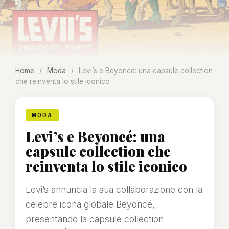
Home
/
Moda
/
Levi’s e Beyoncé: una capsule collection
che reinventa lo stile iconico
MODA
Levi’s e Beyoncé: una
capsule collection che
reinventa lo stile iconico
Levi’s annuncia la sua collaborazione con la
celebre icona globale Beyoncé,
presentando la capsule collection