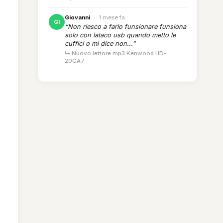
Giovanni
·
1 mese fa
GI
“Non riesco a farlo funsionare funsiona
solo con lataco usb quando metto le
cuffici o mi dice non...”
↳ Nuovo lettore mp3 Kenwood HD-
20GA7