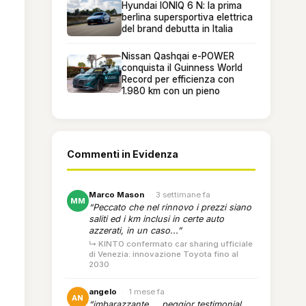
Hyundai IONIQ 6 N: la prima
berlina supersportiva elettrica
del brand debutta in Italia
Nissan Qashqai e-POWER
conquista il Guinness World
Record per efficienza con
1.980 km con un pieno
Commenti in Evidenza
Marco Mason
·
3 settimane fa
MM
“Peccato che nel rinnovo i prezzi siano
saliti ed i km inclusi in certe auto
azzerati, in un caso...”
↳ KINTO confermato car sharing ufficiale
di Venezia: innovazione Toyota fino al
2030
angelo
·
1 mese fa
AN
“imbarazzante.... peggior testimonial