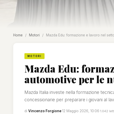
Home
/
Motori
/
Mazda Edu: formazione e lavoro nel sett
MOTORI
Mazda Edu: formazi
automotive per le 
Mazda Italia investe nella formazione tecni
concessionarie per preparare i giovani al la
di
Vincenzo Forgione
·
12 Maggio 2026, 10:06
·
1.042 let