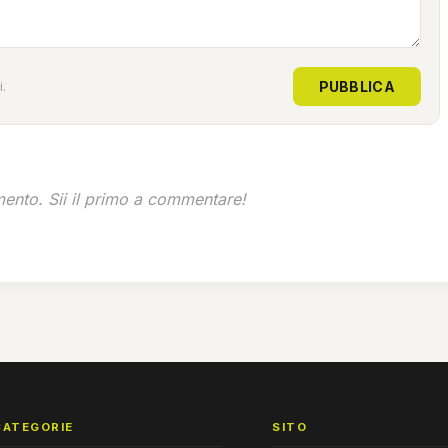
PUBBLICA
.
nto. Sii il primo a commentare!
CATEGORIE
SITO