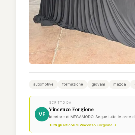
automotive
formazione
giovani
mazda
SCRITTO DA
Vincenzo Forgione
VF
Ideatore di MEGAMODO. Segue tutte le aree del
Tutti gli articoli di Vincenzo Forgione →