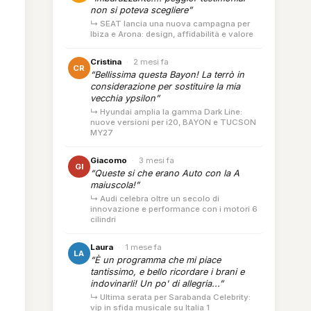
non si poteva scegliere”
↳ SEAT lancia una nuova campagna per
Ibiza e Arona: design, affidabilità e valore
Cristina
·
2 mesi fa
CR
“Bellissima questa Bayon! La terrò in
considerazione per sostituire la mia
vecchia ypsilon”
↳ Hyundai amplia la gamma Dark Line:
nuove versioni per i20, BAYON e TUCSON
MY27
Giacomo
·
3 mesi fa
GI
“Queste si che erano Auto con la A
maiuscola!”
↳ Audi celebra oltre un secolo di
innovazione e performance con i motori 6
cilindri
Laura
·
1 mese fa
LA
“È un programma che mi piace
tantissimo, e bello ricordare i brani e
indovinarli! Un po' di allegria...”
↳ Ultima serata per Sarabanda Celebrity:
vip in sfida musicale su Italia 1