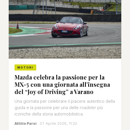
MOTORI
Mazda celebra la passione per la
MX-5 con una giornata all’insegna
del “Joy of Driving” a Varano
Una giornata per celebrare il piacere autentico della
guida e la passione per una delle roadster più
iconiche della storia automobilistica.
Attilio Parsi
· 07 Aprile 2026, 11:32