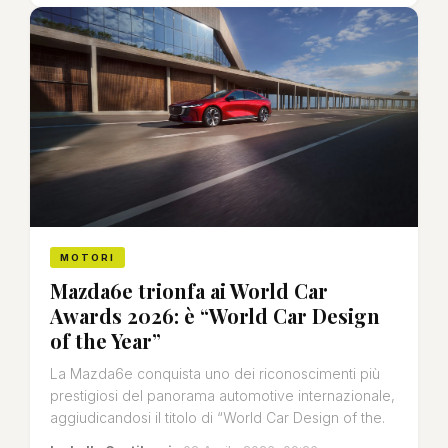
MOTORI
Mazda6e trionfa ai World Car
Awards 2026: è “World Car Design
of the Year”
La Mazda6e conquista uno dei riconoscimenti più
prestigiosi del panorama automotive internazionale,
aggiudicandosi il titolo di “World Car Design of the.