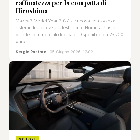
raffinatezza per la compatta di
Hiroshima
Mazda3 Model Year 2027 si rinnova con avanzati
sistemi di sicurezza, allestimento Homura Plus e
offerte commerciali dedicate. Disponibile da 25.200
euro.
Sergio Pastore
· 05 Giugno 2026, 12:02
MOTORI