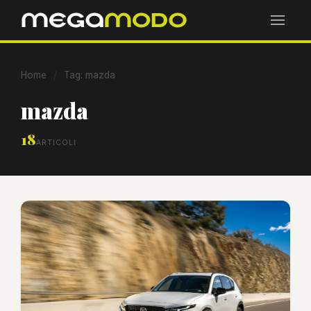
Home
/
Tag: mazda
mazda
18
ARTICOLI