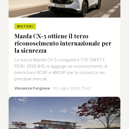
MOTORI
Mazda CX-5 ottiene il terzo
riconoscimento internazionale per
la sicurezza
La nuova Mazda CX-5 conquista il TOP SAFETY
PICK+ 2026 IIHS, e aggiuge un riconoscimento ai
premi Euro NCAP e ANCAP per la sicurezza nei
principali mercati.
Vincenzo Forgione
· 30 Luglio 2026, 10:42