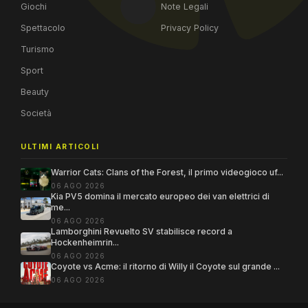
Giochi
Note Legali
Spettacolo
Privacy Policy
Turismo
Sport
Beauty
Società
ULTIMI ARTICOLI
Warrior Cats: Clans of the Forest, il primo videogioco uf...
06 AGO 2026
Kia PV5 domina il mercato europeo dei van elettrici di
me...
06 AGO 2026
Lamborghini Revuelto SV stabilisce record a
Hockenheimrin...
06 AGO 2026
Coyote vs Acme: il ritorno di Willy il Coyote sul grande ...
06 AGO 2026