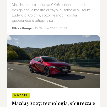
Mazda celebra la nuova CX-6e unendo arte e
design con la mostra di Yayoi Kusama al Museum
Ludwig di Colonia, sottolineando filosofia
giapponese e artigianalità.
Ettore Rungo
· 10 Giugno 2026, 13:59
MOTORI
Mazda3 2027: tecnologia, sicurezza e