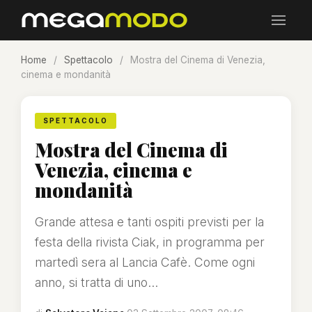
Home
/
Spettacolo
/
Mostra del Cinema di Venezia,
cinema e mondanità
SPETTACOLO
Mostra del Cinema di
Venezia, cinema e
mondanità
Grande attesa e tanti ospiti previsti per la
festa della rivista Ciak, in programma per
martedì sera al Lancia Cafè. Come ogni
anno, si tratta di uno...