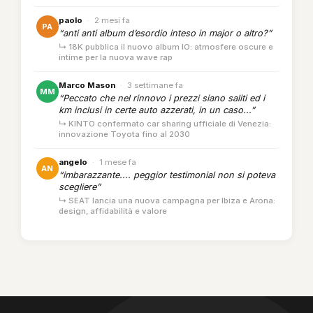
paolo
·
2 mesi fa
PA
“anti anti album d’esordio inteso in major o altro?”
↳ 18K pubblica il nuovo album IO: atmosfere oscure e
intime per la nuova wave rap
Marco Mason
·
3 settimane fa
MM
“Peccato che nel rinnovo i prezzi siano saliti ed i
km inclusi in certe auto azzerati, in un caso...”
↳ KINTO confermato car sharing ufficiale di Venezia:
innovazione Toyota fino al 2030
angelo
·
1 mese fa
AN
“imbarazzante.... peggior testimonial non si poteva
scegliere”
↳ SEAT lancia una nuova campagna per Ibiza e Arona:
design, affidabilità e valore