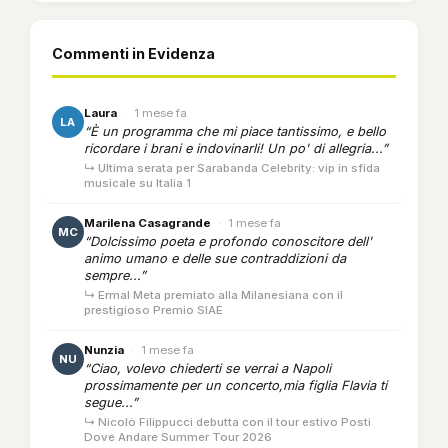
Commenti in Evidenza
Laura
·
1 mese fa
LA
“È un programma che mi piace tantissimo, e bello
ricordare i brani e indovinarli! Un po' di allegria...”
↳ Ultima serata per Sarabanda Celebrity: vip in sfida
musicale su Italia 1
Marilena Casagrande
·
1 mese fa
MC
“Dolcissimo poeta e profondo conoscitore dell'
animo umano e delle sue contraddizioni da
sempre...”
↳ Ermal Meta premiato alla Milanesiana con il
prestigioso Premio SIAE
Nunzia
·
1 mese fa
NU
“Ciao, volevo chiederti se verrai a Napoli
prossimamente per un concerto,mia figlia Flavia ti
segue...”
↳ Nicolò Filippucci debutta con il tour estivo Posti
Dove Andare Summer Tour 2026