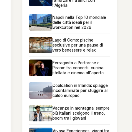
rafforzare i traffici con
l'Algeria
Napoli nella Top 10 mondiale
delle città ideali per il
workcation nel 2026
Lago di Como: piscine
esclusive per una pausa di
vero benessere e relax
Ferragosto a Portorose e
Pirano: tra concerti, cucina
stellata e cinema all'aperto
Coolcation in Irlanda: spiagge
incontaminate per sfuggire al
caldo europeo
Vacanze in montagna: sempre
più italiani scelgono il treno,
boom tra i giovani
Vivosa Experiences: viaggi tra