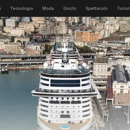
i
Tecnologia
Moda
Giochi
Spettacolo
Turis