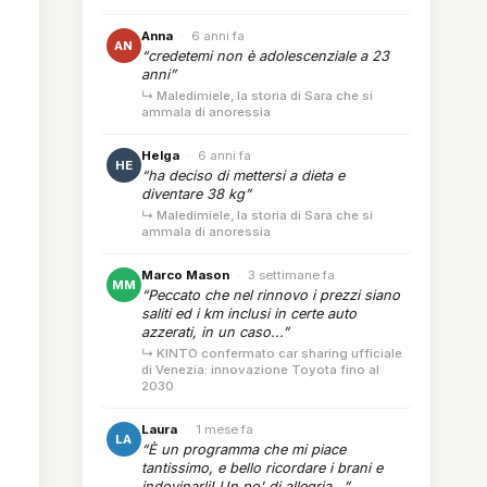
Anna
·
6 anni fa
AN
“credetemi non è adolescenziale a 23
anni”
↳ Maledimiele, la storia di Sara che si
ammala di anoressia
Helga
·
6 anni fa
HE
“ha deciso di mettersi a dieta e
diventare 38 kg”
↳ Maledimiele, la storia di Sara che si
ammala di anoressia
Marco Mason
·
3 settimane fa
MM
“Peccato che nel rinnovo i prezzi siano
saliti ed i km inclusi in certe auto
azzerati, in un caso...”
↳ KINTO confermato car sharing ufficiale
di Venezia: innovazione Toyota fino al
2030
Laura
·
1 mese fa
LA
“È un programma che mi piace
tantissimo, e bello ricordare i brani e
indovinarli! Un po' di allegria...”