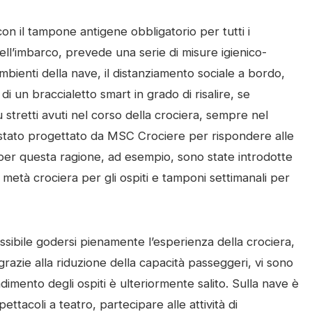
con il tampone antigene obbligatorio per tutti i
ll’imbarco, prevede una serie di misure igienico-
 ambienti della nave, il distanziamento sociale a bordo,
i un braccialetto smart in grado di risalire, se
 stretti avuti nel corso della crociera, sempre nel
o è stato progettato da MSC Crociere per rispondere alle
e per questa ragione, ad esempio, sono state introdotte
età crociera per gli ospiti e tamponi settimanali per
ssibile godersi pienamente l’esperienza della crociera,
azie alla riduzione della capacità passeggeri, vi sono
adimento degli ospiti è ulteriormente salito. Sulla nave è
pettacoli a teatro, partecipare alle attività di