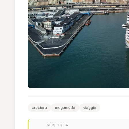
crociera
megamodo
viaggio
SCRITTO DA