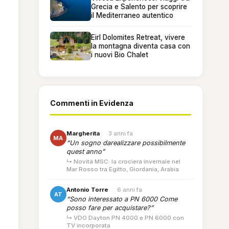
Grecia e Salento per scoprire
il Mediterraneo autentico
Eirl Dolomites Retreat, vivere
la montagna diventa casa con
i nuovi Bio Chalet
Commenti in Evidenza
Margherita
·
3 anni fa
MA
“Un sogno darealizzare possibilmente
quest anno”
↳ Novità MSC: la crociera invernale nel
Mar Rosso tra Egitto, Giordania, Arabia
Antonio Torre
·
6 anni fa
AT
“Sono interessato a PN 6000 Come
posso fare per acquistare?”
↳ VDO Dayton PN 4000 e PN 6000 con
TV incorporata