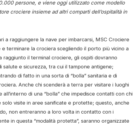
 30.000 persone, e viene oggi utilizzato come modello
ore crociere insieme ad altri comparti dell’ospitalità in
ari a raggiungere la nave per imbarcarsi, MSC Crociere
iare e terminare la crociera scegliendo il porto più vicino a
lta raggiunto il terminal crociere, gli ospiti dovranno
 di salute e sicurezza, tra cui il tampone antigene;
ndo di fatto in una sorta di “bolla” sanitaria e di
rociera. Anche chi scenderà a terra per visitare i luoghi
re all’interno di una “bolla” che impedisce contatti con chi
olo visite in aree sanificate e protette; questo, anche
modo, non entreranno a loro volta in contatto con i
amente in questa “modalità protetta”, saranno organizzate