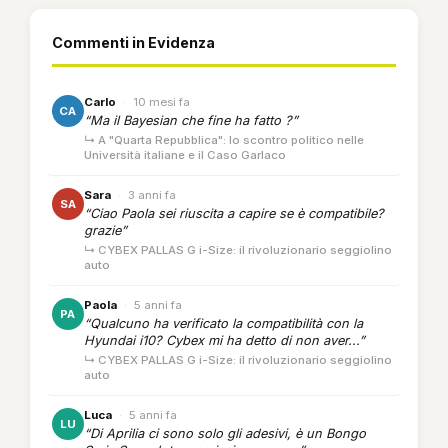
Commenti in Evidenza
Carlo
·
10 mesi fa
CA
“Ma il Bayesian che fine ha fatto ?”
↳ A "Quarta Repubblica": lo scontro politico nelle
Università italiane e il Caso Garlaco
Sara
·
3 anni fa
SA
“Ciao Paola sei riuscita a capire se è compatibile?
grazie”
↳ CYBEX PALLAS G i-Size: il rivoluzionario seggiolino
auto
Paola
·
5 anni fa
PA
“Qualcuno ha verificato la compatibilità con la
Hyundai i10? Cybex mi ha detto di non aver...”
↳ CYBEX PALLAS G i-Size: il rivoluzionario seggiolino
auto
Luca
·
5 anni fa
LU
“Di Aprilia ci sono solo gli adesivi, è un Bongo