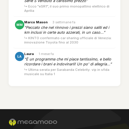
Serie S venduto a carissimo prezzo”
↳ Ecco "eSR1", il suo primo monopattino elettrico di
Aprilia
Marco Mason
·
3 settimane fa
MM
“Peccato che nel rinnovo i prezzi siano saliti ed i
km inclusi in certe auto azzerati, in un caso...”
↳ KINTO confermato car sharing ufficiale di Venezia:
innovazione Toyota fino al 2030
Laura
·
1 mese fa
LA
“È un programma che mi piace tantissimo, e bello
ricordare i brani e indovinarli! Un po' di allegria...”
↳ Ultima serata per Sarabanda Celebrity: vip in sfida
musicale su Italia 1