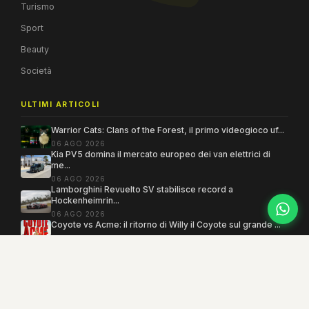
Turismo
Sport
Beauty
Società
ULTIMI ARTICOLI
Warrior Cats: Clans of the Forest, il primo videogioco uf...
06 AGO 2026
Kia PV5 domina il mercato europeo dei van elettrici di
me...
06 AGO 2026
Lamborghini Revuelto SV stabilisce record a
Hockenheimrin...
06 AGO 2026
Coyote vs Acme: il ritorno di Willy il Coyote sul grande ...
06 AGO 2026
Copyright 2005–2026 ©
MEGAMODO
. Tutti i diritti sono riservati.
Powered by MEGACMS