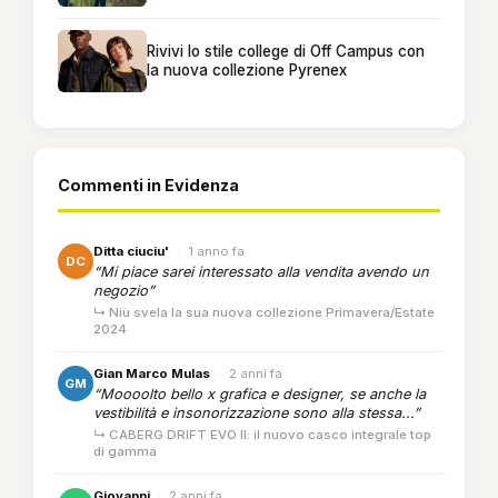
Rivivi lo stile college di Off Campus con
la nuova collezione Pyrenex
Commenti in Evidenza
Ditta ciuciu'
·
1 anno fa
DC
“Mi piace sarei interessato alla vendita avendo un
negozio”
↳ Niù svela la sua nuova collezione Primavera/Estate
2024
Gian Marco Mulas
·
2 anni fa
GM
“Moooolto bello x grafica e designer, se anche la
vestibilità e insonorizzazione sono alla stessa...”
↳ CABERG DRIFT EVO II: il nuovo casco integrale top
di gamma
Giovanni
·
2 anni fa