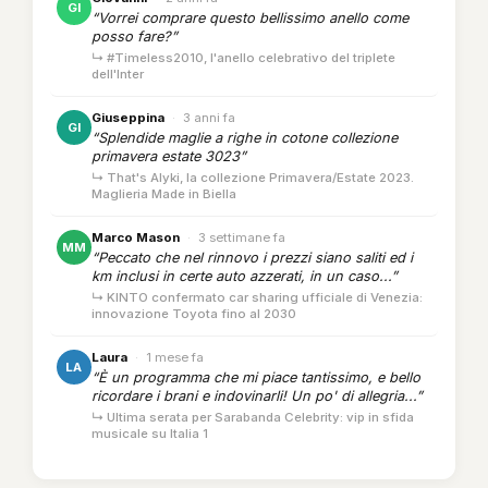
GI
“Vorrei comprare questo bellissimo anello come
posso fare?”
↳ #Timeless2010, l'anello celebrativo del triplete
dell'Inter
Giuseppina
·
3 anni fa
GI
“Splendide maglie a righe in cotone collezione
primavera estate 3023”
↳ That's Alyki, la collezione Primavera/Estate 2023.
Maglieria Made in Biella
Marco Mason
·
3 settimane fa
MM
“Peccato che nel rinnovo i prezzi siano saliti ed i
km inclusi in certe auto azzerati, in un caso...”
↳ KINTO confermato car sharing ufficiale di Venezia:
innovazione Toyota fino al 2030
Laura
·
1 mese fa
LA
“È un programma che mi piace tantissimo, e bello
ricordare i brani e indovinarli! Un po' di allegria...”
↳ Ultima serata per Sarabanda Celebrity: vip in sfida
musicale su Italia 1