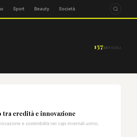
mo
Sport
Beauty
Società
157
ARTICOLI
 tra eredità e innovazione
novazione e sostenibilità nei capi invernali uomo,