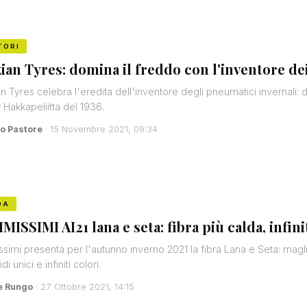
TORI
ian Tyres: domina il freddo con l'inventore de
n Tyres celebra l'eredita dell'inventore degli pneumatici invernali: d
Hakkapeliitta del 1936.
o Pastore
· 15 Novembre 2021, 09:34
DA
MISSIMI AI21 lana e seta: fibra più calda, infini
issimi presenta per l'autunno inverno 2021 la fibra Lana e Seta: magli
i unici e infiniti colori.
e Rungo
· 27 Ottobre 2021, 14:15