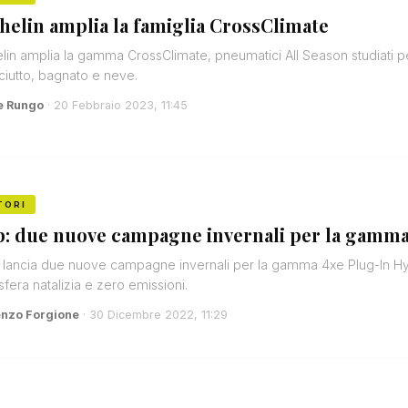
helin amplia la famiglia CrossClimate
lin amplia la gamma CrossClimate, pneumatici All Season studiati per
ciutto, bagnato e neve.
e Rungo
· 20 Febbraio 2023, 11:45
TORI
p: due nuove campagne invernali per la gamm
lancia due nuove campagne invernali per la gamma 4xe Plug-In Hy
fera natalizia e zero emissioni.
enzo Forgione
· 30 Dicembre 2022, 11:29