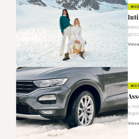
MO
Int
Intim
gioco
Vinc
MO
Ass
u mol
legis
Vinc