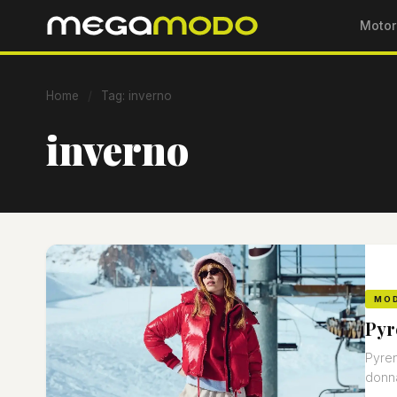
Motor
Home
/
Tag: inverno
inverno
MO
Pyr
Pyren
donn