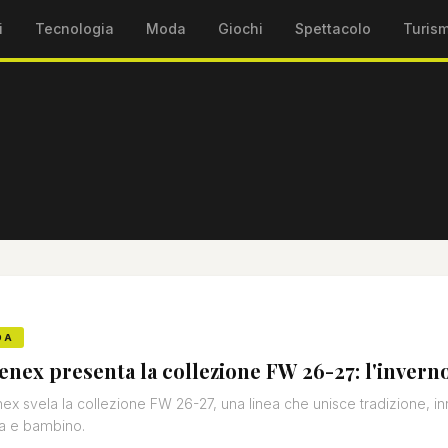
i
Tecnologia
Moda
Giochi
Spettacolo
Turis
DA
enex presenta la collezione FW 26-27: l'inverno
ex svela la collezione FW 26-27, una linea che unisce tradizione, in
a e bambino.