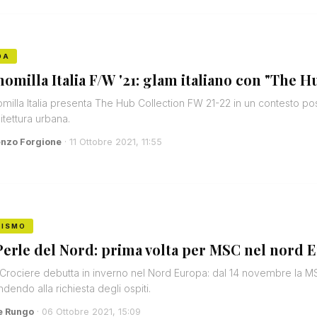
DA
omilla Italia F/W '21: glam italiano con "The H
illa Italia presenta The Hub Collection FW 21-22 in un contesto post-
hitettura urbana.
enzo Forgione
· 11 Ottobre 2021, 11:55
RISMO
Perle del Nord: prima volta per MSC nel nord 
rociere debutta in inverno nel Nord Europa: dal 14 novembre la MS
ndendo alla richiesta degli ospiti.
e Rungo
· 06 Ottobre 2021, 15:09