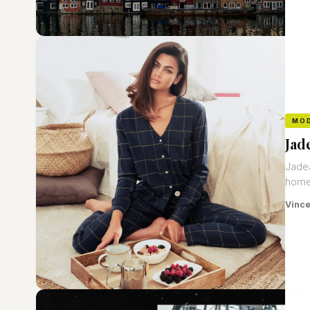
MO
Jad
Jadea
homew
Vinc