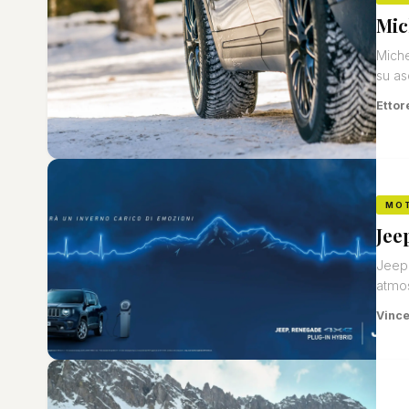
Mic
Miche
su as
Ettor
MO
Jee
Jeep 
atmos
Vinc