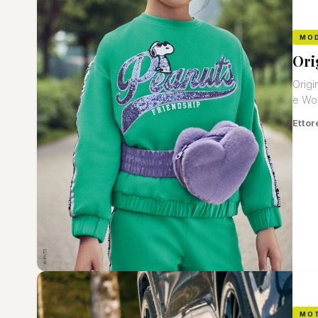
MO
Ori
Origi
e Woo
Ettor
MO