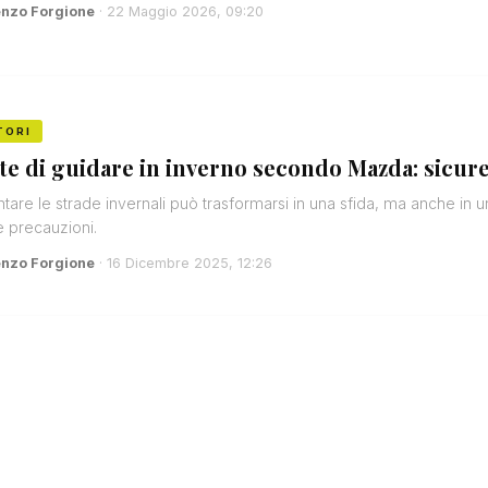
enzo Forgione
· 22 Maggio 2026, 09:20
TORI
rte di guidare in inverno secondo Mazda: sicur
ntare le strade invernali può trasformarsi in una sfida, ma anche in
e precauzioni.
enzo Forgione
· 16 Dicembre 2025, 12:26