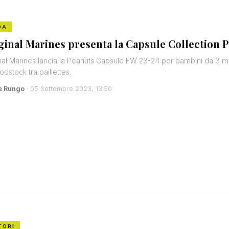
DA
ginal Marines presenta la Capsule Collection 
nal Marines lancia la Peanuts Capsule FW 23-24 per bambini da 3 mes
dstock tra paillettes.
e Rungo
· 05 Settembre 2023, 13:50
TORI