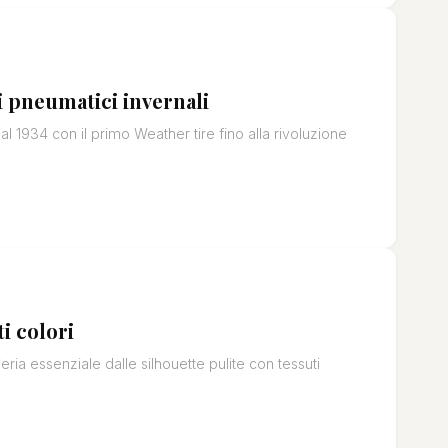
i pneumatici invernali
al 1934 con il primo Weather tire fino alla rivoluzione
ti colori
eria essenziale dalle silhouette pulite con tessuti