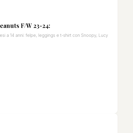
Peanuts F/W 23-24:
i a 14 anni: felpe, leggings e t-shirt con Snoopy, Lucy