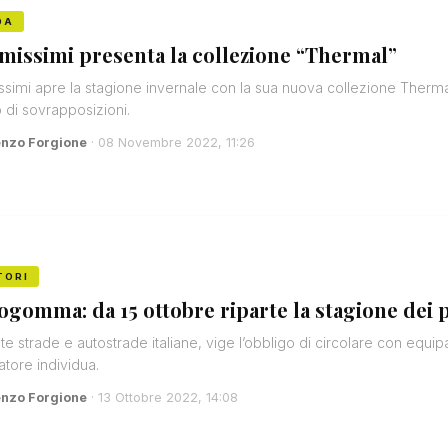
DA
imissimi presenta la collezione “Thermal”
issimi apre la stagione invernale con la sua nuova collezione Therm
 di sovrapposizioni.
enzo Forgione
· 08 Novembre 2022, 11:26
TORI
ogomma: da 15 ottobre riparte la stagione dei 
te strade e autostrade italiane, vige l’obbligo di circolare con equ
latore individua.
enzo Forgione
· 13 Ottobre 2022, 14:08