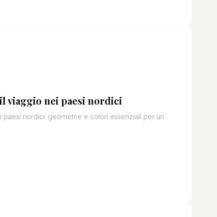
l viaggio nei paesi nordici
paesi nordici: geometrie e colori essenziali per un