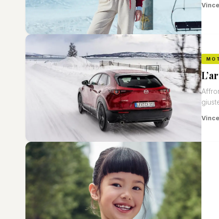
Vinc
MO
L’a
Affro
giust
Vinc