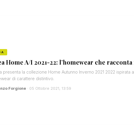
DA
ea Home A/I 2021-22: l’homewear che racconta i
 presenta la collezione Home Autunno Inverno 2021 2022 ispirata ai 
ear di carattere distintivo.
enzo Forgione
· 05 Ottobre 2021, 13:59