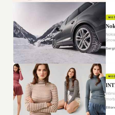
MO
Nok
Nokia
Snow 
Sergi
MO
INTI
Intim
morbid
Ettor