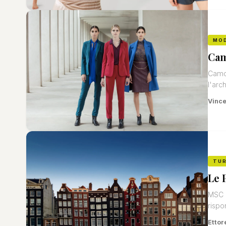
MO
Cam
Camom
l'arc
Vinc
TU
Le 
MSC C
rispo
Ettor