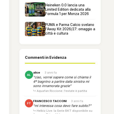
Heineken 0.0 lancia una
Limited Edition dedicata alla
Formula 1 per Monza 2026
PUMA e Parma Calcio svelano
l'Away Kit 2026/27: omaggio a
città e cultura
Commenti in Evidenza
alice
·
3 anni fa
AL
“ciao, vorrei sapere come si chiama il
4º bagnìno a partire dalla sinistra mi
sono innamorata grazie”
↳ Aquafan Riccione: l'estate è partita
FRANCESCO TACCONI
·
3 anni fa
FT
“mi interessa cosa devo fare subito?”
↳ Helbiz Live: la Serie BKT disponibile su