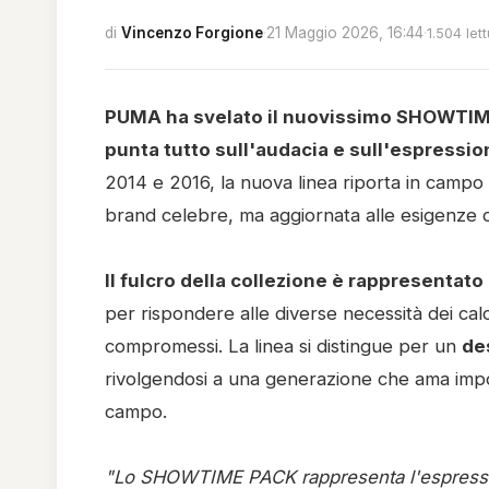
di
Vincenzo Forgione
·
21 Maggio 2026, 16:44
·
1.504 let
PUMA ha svelato il nuovissimo SHOWTIME 
punta tutto sull'audacia e sull'espressi
2014 e 2016, la nuova linea riporta in campo
brand celebre, ma aggiornata alle esigenze d
Il fulcro della collezione è rappresentat
per rispondere alle diverse necessità dei calc
compromessi. La linea si distingue per un
de
rivolgendosi a una generazione che ama impor
campo.
"Lo SHOWTIME PACK rappresenta l'espression