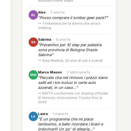
Amazon Prime Video
Alex
·
7 anni fa
AL
“Posso comprare il lumbar gear pack?”
↳ Timberland per la donna che ama il
trekking
Sabrina
·
8 anni fa
SA
“Preventivo per 10 step per palestra
zona provincia di Bologna Grazie
Sabrina”
↳ Step Reebok, 20 anni di sali e scendi
Marco Mason
·
3 settimane fa
MM
“Peccato che nel rinnovo i prezzi siano
saliti ed i km inclusi in certe auto
azzerati, in un caso...”
↳ KINTO confermato car sharing ufficiale
di Venezia: innovazione Toyota fino al
2030
Laura
·
1 mese fa
LA
“È un programma che mi piace
tantissimo, e bello ricordare i brani e
indovinarli! Un po' di allegria...”