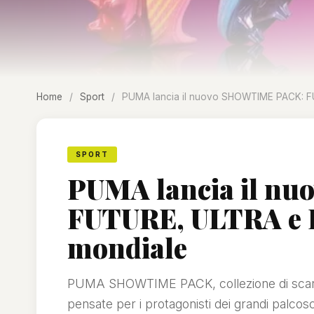
Home
/
Sport
/
PUMA lancia il nuovo SHOWTIME PACK: FU
SPORT
PUMA lancia il n
FUTURE, ULTRA e K
mondiale
PUMA SHOWTIME PACK, collezione di scar
pensate per i protagonisti dei grandi palcosc